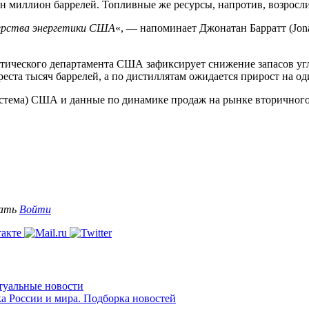
ин миллион баррелей. Топливные же ресурсы, напротив, возросли
ерства энергетики США
«, — напоминает Джонатан Барратт (Jonath
етического департамента США зафиксирует снижение запасов угле
еста тысяч баррелей, а по дистиллятам ожидается прирост на о
стема) США и данные по динамике продаж на рынке вторичного ж
вать
Войти
ктуальные новости
ка России и мира. Подборка новостей