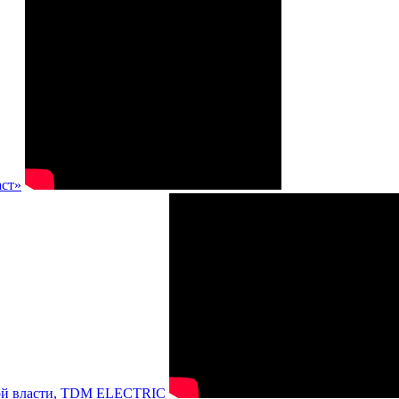
аст»
нной власти, TDM ELECTRIC