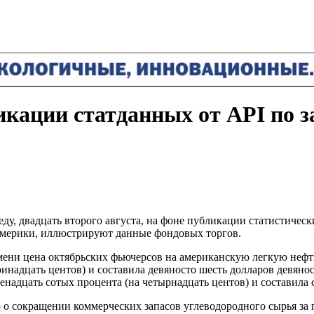
икации статданных от API по
ду, двадцать второго августа, на фоне публикации статистичес
Америки, иллюстрируют данные фондовых торгов.
мени цена октябрьских фьючерсов на американскую легкую нефть
инадцать центов) и составила девяносто шесть долларов девянос
надцать сотых процента (на четырнадцать центов) и составила с
о сокращении коммерческих запасов углеводородного сырья за