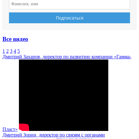
Все видео
1
2
3
4
5
Дмитрий Захаров, директор по развитию компании «Гамма-
Пласт»
Дмитрий Зорин, директор по связям с органами