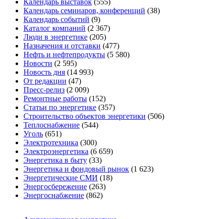
Календарь выставок
(555)
Календарь семинаров, конференций
(38)
Календарь событий
(9)
Каталог компаний
(2 367)
Люди в энергетике
(205)
Назначения и отставки
(477)
Нефть и нефтепродукты
(5 580)
Новости
(2 595)
Новость дня
(14 993)
От редакции
(47)
Пресс-релиз
(2 009)
Ремонтные работы
(152)
Статьи по энергетике
(357)
Строительство объектов энергетики
(506)
Теплоснабжение
(544)
Уголь
(651)
Электротехника
(300)
Электроэнергетика
(6 659)
Энергетика в быту
(33)
Энергетика и фондовый рынок
(1 623)
Энергетические СМИ
(18)
Энергосбережение
(263)
Энергоснабжение
(862)