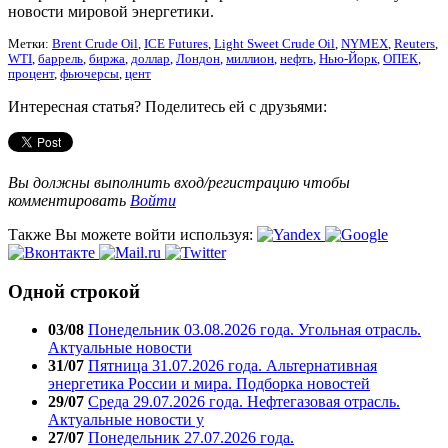
новости мировой энергетики.
Метки:
Brent Crude Oil
,
ICE Futures
,
Light Sweet Crude Oil
,
NYMEX
,
Reuters
,
WTI
,
баррель
,
биржа
,
доллар
,
Лондон
,
миллион
,
нефть
,
Нью-Йорк
,
ОПЕК
,
процент
,
фьючерсы
,
цент
Интересная статья? Поделитесь ей с друзьями:
Вы должны выполнить вход/регистрацию чтобы
комментировать
Войти
Также Вы можете войти используя:
Одной строкой
03/08
Понедельник 03.08.2026 года. Угольная отрасль.
Актуальные новости
31/07
Пятница 31.07.2026 года. Альтернативная
энергетика России и мира. Подборка новостей
29/07
Среда 29.07.2026 года. Нефтегазовая отрасль.
Актуальные новости у
27/07
Понедельник 27.07.2026 года.