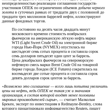
неопределенностью реализации соглашения государств-
участников ОПЕК по ограничению объемов добычи
черного
золота
в суточных рамках от тридцати двух с половиной до
тридцати трех миллионов баррелей нефти, иллюстрируют
данные фондовых торгов.
По состоянию на десять часов двадцать минут
московского времени стоимость ноябрьских
фьючерсов на американскую лёгкую нефть марки
WTI (Light Sweet Crude Oil) на электронной бирже
города Нью-Йорк (NYMEX) опустилась на
шестьдесят семь сотых процента и составила сорок
семь долларов пятьдесят один цент за баррель.
Цена декабрьских фьючерсов на североморскую
нефтяную смесь марки Brent Crude Oil на товарной
бирже города Лондон (ICE Futures) сократилась на
восемьдесят две сотые процента и составила сорок
девять долларов сорок центов за баррель.
«
Возможно это соглашение — всего лишь попытка увеличить
цены на нефть, ведь ОПЕК не такая уж и значимая
организация, в состав которой входят менее половины
мировых производителей сырья
«, — считает Малкольм
Брекен, эксперт по инвестициям в Redmayne-Bentley, слова
которого процитировало информагентство Reuters, пишут