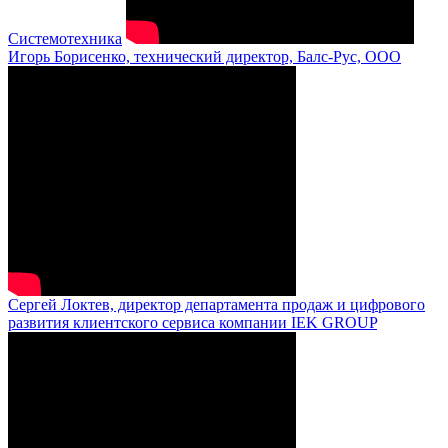
Системотехника
Игорь Борисенко, технический директор, Балс-Рус, ООО
Сергей Локтев, директор департамента продаж и цифрового
развития клиентского сервиса компании IEK GROUP