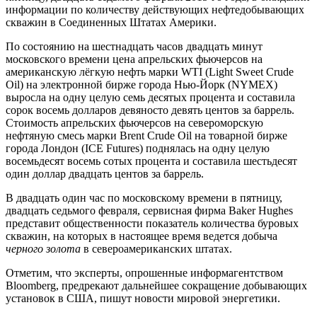
информации по количеству действующих нефтедобывающих
скважин в Соединенных Штатах Америки.
По состоянию на шестнадцать часов двадцать минут
московского времени цена апрельских фьючерсов на
американскую лёгкую нефть марки WTI (Light Sweet Crude
Oil) на электронной бирже города Нью-Йорк (NYMEX)
выросла на одну целую семь десятых процента и составила
сорок восемь долларов девяносто девять центов за баррель.
Стоимость апрельских фьючерсов на североморскую
нефтяную смесь марки Brent Crude Oil на товарной бирже
города Лондон (ICE Futures) поднялась на одну целую
восемьдесят восемь сотых процента и составила шестьдесят
один доллар двадцать центов за баррель.
В двадцать один час по московскому времени в пятницу,
двадцать седьмого февраля, сервисная фирма Baker Hughes
представит общественности показатель количества буровых
скважин, на которых в настоящее время ведется добыча
черного золота
в североамериканских штатах.
Отметим, что эксперты, опрошенные информагентством
Bloomberg, предрекают дальнейшее сокращение добывающих
установок в США, пишут новости мировой энергетики.