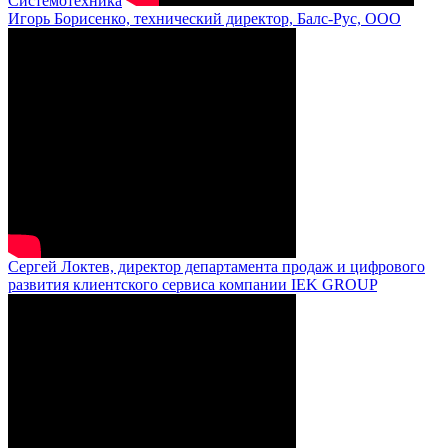
Системотехника
Игорь Борисенко, технический директор, Балс-Рус, ООО
Сергей Локтев, директор департамента продаж и цифрового
развития клиентского сервиса компании IEK GROUP