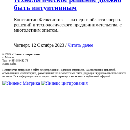
быть интуитивным
Константин Феоктистов — эксперт в области энерго-
решений и технологического предпринимательства, с
многолетним опытом...
Четверг, 12 Октябрь 2023 /
Читать далее
© 2026 «Новости энеретики»
г. Москва
Тел.: (495) 540-52-76
Карта сайта
Перепечатка материала с сайта без разрешения Редакции запрещена. За содержание новостей,
объявлений и комментариев, размещенных пользователями сайта, редакция журнала ответственности
не несет. Вся информация носит справочный характер и не является публичной офертой.