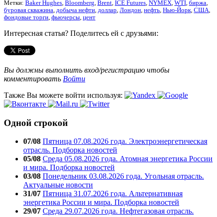
Метки:
Baker Hughes
,
Bloomberg
,
Brent
,
ICE Futures
,
NYMEX
,
WTI
,
биржа
,
буровая скважина
,
добыча нефти
,
доллар
,
Лондон
,
нефть
,
Нью-Йорк
,
США
,
фондовые торги
,
фьючерсы
,
цент
Интересная статья? Поделитесь ей с друзьями:
Вы должны выполнить вход/регистрацию чтобы
комментировать
Войти
Также Вы можете войти используя:
Одной строкой
07/08
Пятница 07.08.2026 года. Электроэнергетическая
отрасль. Подборка новостей
05/08
Среда 05.08.2026 года. Атомная энергетика России
и мира. Подборка новостей
03/08
Понедельник 03.08.2026 года. Угольная отрасль.
Актуальные новости
31/07
Пятница 31.07.2026 года. Альтернативная
энергетика России и мира. Подборка новостей
29/07
Среда 29.07.2026 года. Нефтегазовая отрасль.