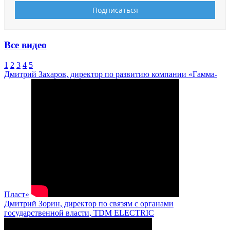
Все видео
1
2
3
4
5
Дмитрий Захаров, директор по развитию компании «Гамма-
Пласт»
Дмитрий Зорин, директор по связям с органами
государственной власти, TDM ELECTRIC