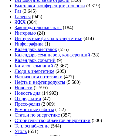
Вспомогательные отрасли
(320)
Выставки, конференции, новости
(3 319)
Газ
(3 645)
Галерея
(945)
ЖКХ
(304)
Законодательные акты
(184)
Интервью
(24)
Интересные факты в энергетике
(414)
Инфографика
(1)
Календарь выставок
(555)
Календарь семинаров, конференций
(38)
Календарь событий
(9)
Каталог компаний
(2 367)
Люди в энергетике
(205)
Назначения и отставки
(477)
Нефть и нефтепродукты
(5 580)
Новости
(2 595)
Новость дня
(14 993)
От редакции
(47)
Пресс-релиз
(2 009)
Ремонтные работы
(152)
Статьи по энергетике
(357)
Строительство объектов энергетики
(506)
Теплоснабжение
(544)
Уголь
(651)