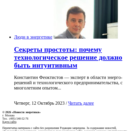
Люди в энергетике
Секреты простоты: почему
технологическое решение должно
быть интуитивным
Константин Феоктистов — эксперт в области энерго-
решений и технологического предпринимательства, с
многолетним опытом...
Четверг, 12 Октябрь 2023 /
Читать далее
© 2026 «Новости энеретики»
г. Москва
Тел.: (495) 540-52-76
Карта сайта
Перепечатка материала с сайта без разрешения Редакции запрещена. За содержание новостей,