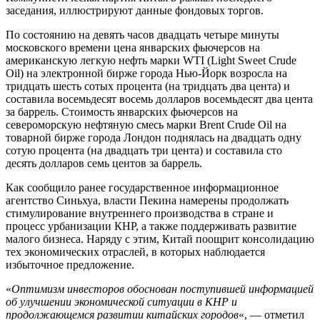
заседания, иллюстрируют данные фондовых торгов.
По состоянию на девять часов двадцать четыре минуты
московского времени цена январских фьючерсов на
американскую легкую нефть марки WTI (Light Sweet Crude
Oil) на электронной бирже города Нью-Йорк возросла на
тридцать шесть сотых процента (на тридцать два цента) и
составила восемьдесят восемь долларов восемьдесят два цента
за баррель. Стоимость январских фьючерсов на
североморскую нефтяную смесь марки Brent Crude Oil на
товарной бирже города Лондон поднялась на двадцать одну
сотую процента (на двадцать три цента) и составила сто
десять долларов семь центов за баррель.
Как сообщило ранее государственное информационное
агентство Синьхуа, власти Пекина намерены продолжать
стимулирование внутреннего производства в стране и
процесс урбанизации КНР, а также поддерживать развитие
малого бизнеса. Наряду с этим, Китай поощрит консолидацию
тех экономических отраслей, в которых наблюдается
избыточное предложение.
«
Оптимизм инвесторов обоснован поступившей информацией
об улучшении экономической ситуации в КНР и
продолжающемся развитии китайских городов
«, — отметил