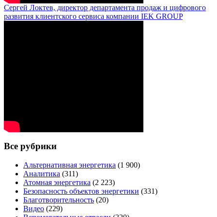
Сергей Локтев, директор департамента продаж и цифрового
развития клиентского сервиса компании IEK GROUP
Все рубрики
Альтернативная энергетика
(1 900)
Аналитика
(311)
Атомная энергетика
(2 223)
Безопасность объектов энергетики
(331)
Благотворительность
(20)
Видео
(229)