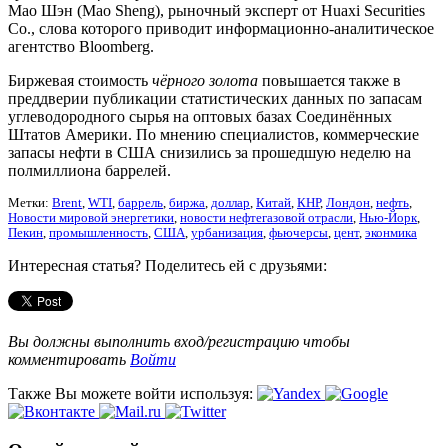
Мао Шэн (Mao Sheng), рыночный эксперт от Huaxi Securities
Co., слова которого приводит информационно-аналитическое
агентство Bloomberg.
Биржевая стоимость
чёрного золота
повышается также в
преддверии публикации статистических данных по запасам
углеводородного сырья на оптовых базах Соединённых
Штатов Америки. По мнению специалистов, коммерческие
запасы нефти в США снизились за прошедшую неделю на
полмиллиона баррелей.
Метки:
Brent
,
WTI
,
баррель
,
биржа
,
доллар
,
Китай
,
КНР
,
Лондон
,
нефть
,
Новости мировой энергетики
,
новости нефтегазовой отрасли
,
Нью-Йорк
,
Пекин
,
промышленность
,
США
,
урбанизация
,
фьючерсы
,
цент
,
эконмика
Интересная статья? Поделитесь ей с друзьями:
Вы должны выполнить вход/регистрацию чтобы
комментировать
Войти
Также Вы можете войти используя: