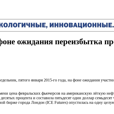
 фоне ожидания переизбытка п
едельник, пятого января 2015-го года, на фоне ожидания учас
мени цена февральских фьючерсов на американскую лёгкую нефть
есятых процента и составила пятьдесят один доллар семьдесят 
ой бирже города Лондон (ICE Futures) опустилась на одну целую