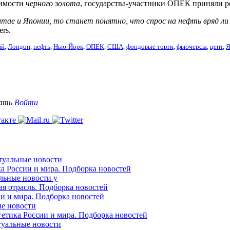
оимости
черного золота
, государства-участники ОПЕК приняли 
итае и Японии, то станет понятно, что спрос на нефть вряд ли
rs.
ай
,
Лондон
,
нефть
,
Нью-Йорк
,
ОПЕК
,
США
,
фондовые торги
,
фьючерсы
,
цент
,
Я
вать
Войти
ктуальные новости
ка России и мира. Подборка новостей
альные новости у
ая отрасль. Подборка новостей
ии и мира. Подборка новостей
ые новости
гетика России и мира. Подборка новостей
ктуальные новости