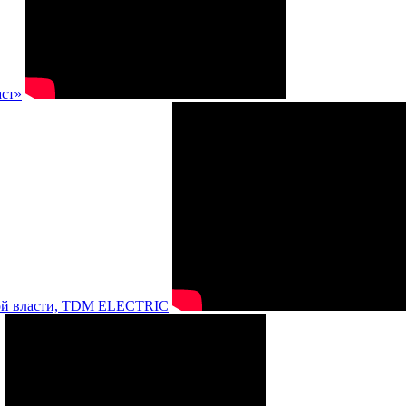
аст»
нной власти, TDM ELECTRIC