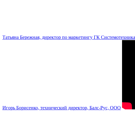
Татьяна Бережная, директор по маркетингу ГК Системотехник
Игорь Борисенко, технический директор, Балс-Рус, ООО