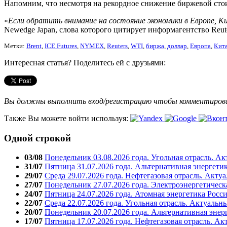
Напомним, что несмотря на рекордное снижение биржевой ст
«
Если обратить внимание на состояние экономики в Европе, К
Newedge Japan, слова которого цитирует информагентство Reute
Метки:
Brent
,
ICE Futures
,
NYMEX
,
Reuters
,
WTI
,
биржа
,
доллар
,
Европа
,
Кит
Интересная статья? Поделитесь ей с друзьями:
Вы должны выполнить вход/регистрацию чтобы комментиро
Также Вы можете войти используя:
Одной строкой
03/08
Понедельник 03.08.2026 года. Угольная отрасль. А
31/07
Пятница 31.07.2026 года. Альтернативная энергети
29/07
Среда 29.07.2026 года. Нефтегазовая отрасль. Акту
27/07
Понедельник 27.07.2026 года. Электроэнергетическ
24/07
Пятница 24.07.2026 года. Атомная энергетика Росс
22/07
Среда 22.07.2026 года. Угольная отрасль. Актуальн
20/07
Понедельник 20.07.2026 года. Альтернативная энер
17/07
Пятница 17.07.2026 года. Нефтегазовая отрасль. А