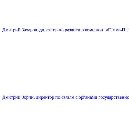
Дмитрий Захаров, директор по развитию компании «Гамма-Пл
Дмитрий Зорин, директор по связям с органами государстве