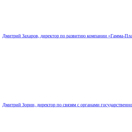
Дмитрий Захаров, директор по развитию компании «Гамма-Пл
Дмитрий Зорин, директор по связям с органами государстве