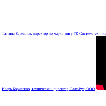
Татьяна Бережная, директор по маркетингу ГК Системотехник
Игорь Борисенко, технический директор, Балс-Рус, ООО