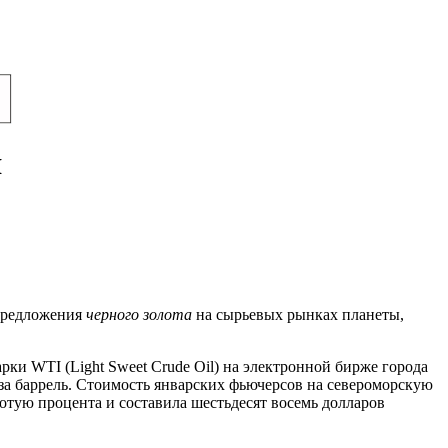
я
 предложения
черного золота
на сырьевых рынках планеты,
ки WTI (Light Sweet Crude Oil) на электронной бирже города
за баррель. Стоимость январских фьючерсов на североморскую
сотую процента и составила шестьдесят восемь долларов