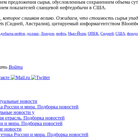
ием предложения сырья, обусловленным сохранением объема су
нием показателей сланцевой нефтедобычи в США.
, которое слишком велико. Ожидаем, что стоимость сырья упа
ets (Сидней, Австралия), цитируемый информагентством Bloombe
,
добыча нефти
,
доллар
,
Лондон
,
нефть
,
Нью-Йорк
,
ОПЕК
,
Сидней
,
США
,
фондо
вать
Войти
ктуальные новости
ка России и мира. Подборка новостей
альные новости у
ая отрасль. Подборка новостей
ии и мира. Подборка новостей
ые новости
гетика России и мира. Подборка новостей