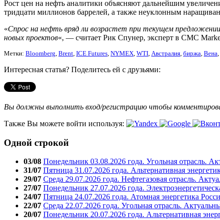
Рост цен на нефть аналитики объясняют дальнейшим увеличен
тридцати миллионов баррелей, а также неуклонным наращива
«
Спрос на нефть вряд ли возрастет при текущем предложении
новых проектов
«, — считает Рик Спунер, эксперт в CMC Mark
Метки:
Bloomberg
,
Brent
,
ICE Futures
,
NYMEX
,
WTI
,
Австралия
,
биржа
,
Вена
Интересная статья? Поделитесь ей с друзьями:
Вы должны выполнить вход/регистрацию чтобы комментиро
Также Вы можете войти используя:
Одной строкой
03/08
Понедельник 03.08.2026 года. Угольная отрасль. А
31/07
Пятница 31.07.2026 года. Альтернативная энергети
29/07
Среда 29.07.2026 года. Нефтегазовая отрасль. Акту
27/07
Понедельник 27.07.2026 года. Электроэнергетическ
24/07
Пятница 24.07.2026 года. Атомная энергетика Росс
22/07
Среда 22.07.2026 года. Угольная отрасль. Актуальн
20/07
Понедельник 20.07.2026 года. Альтернативная энер