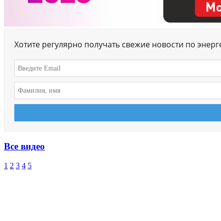
Хотите регулярно получать свежие новости по энер
Все видео
1
2
3
4
5