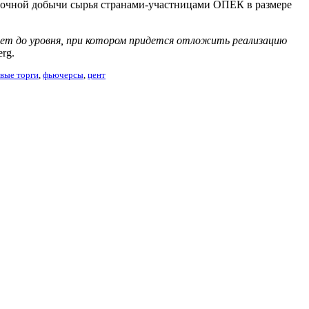
точной добычи сырья странами-участницами ОПЕК в размере
дет до уровня, при котором придется отложить реализацию
rg.
вые торги
,
фьючерсы
,
цент