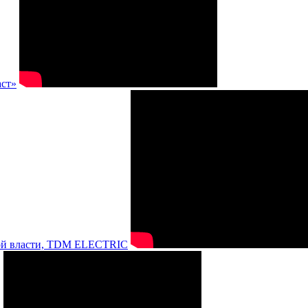
аст»
нной власти, TDM ELECTRIC