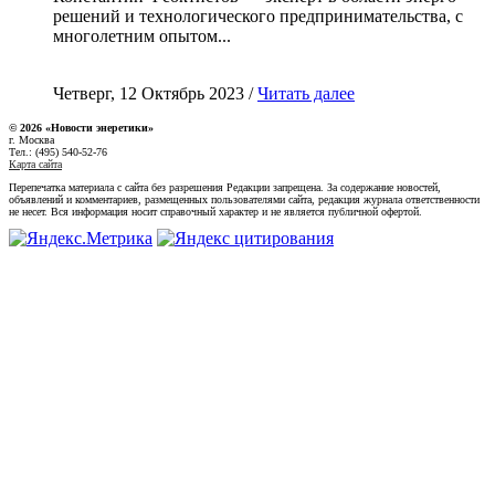
решений и технологического предпринимательства, с
многолетним опытом...
Четверг, 12 Октябрь 2023 /
Читать далее
© 2026 «Новости энеретики»
г. Москва
Тел.: (495) 540-52-76
Карта сайта
Перепечатка материала с сайта без разрешения Редакции запрещена. За содержание новостей,
объявлений и комментариев, размещенных пользователями сайта, редакция журнала ответственности
не несет. Вся информация носит справочный характер и не является публичной офертой.