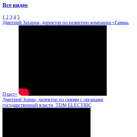
Все видео
1
2
3
4
5
Дмитрий Захаров, директор по развитию компании «Гамма-
Пласт»
Дмитрий Зорин, директор по связям с органами
государственной власти, TDM ELECTRIC