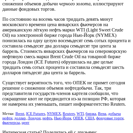
снижении объемов добычи
черного золота
, иллюстрируют
данные фондовых торгов.
По состоянию на восемь часов тридцать девять минут
московского времени цена январских фьючерсов на
американскую лёгкую нефть марки WTI (Light Sweet Crude
Oil) на электронной бирже города Нью-Йорк (NYMEX)
понизилась на одну целую восемьдесят семь сотых процента и
составила семьдесят два доллара семьдесят три цента за
баррель. Стоимость январских фьючерсов на североморскую
нефтяную смесь марки Brent Crude Oil на товарной бирже
города Лондон (ICE Futures) обрушилась на две целые
тридцать семь сотых процента и составила семьдесят шесть
долларов пятьдесят два цента за баррель.
Существует вероятность того, что ОПЕК не примет сегодня
решение о снижении объемов нефтедобычи. Так, три
представителя государств-членов картеля сообщили, что
сокращение квот не предвидится из-за позиции РФ, которая
не намерена их уменьшать, пишет информагентство Reuters.
Метки:
Brent
,
ICE Futures
,
NYMEX
,
Reuters
,
WTI
,
биржа
,
Вена
,
добыча
нефти
,
доллар
,
Лондон
,
нефть
,
Нью-Йорк
,
ОПЕК
,
США
,
фондовые торги
,
фьючерсы
,
цент
Интересная статья? Поделитесь ей с друзьями: