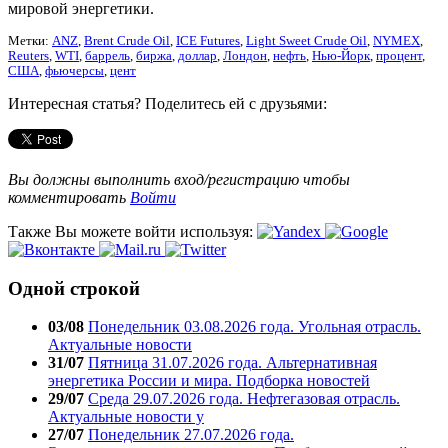
мировой энергетики.
Метки:
ANZ
,
Brent Crude Oil
,
ICE Futures
,
Light Sweet Crude Oil
,
NYMEX
,
Reuters
,
WTI
,
баррель
,
биржа
,
доллар
,
Лондон
,
нефть
,
Нью-Йорк
,
процент
,
США
,
фьючерсы
,
цент
Интересная статья? Поделитесь ей с друзьями:
Вы должны выполнить вход/регистрацию чтобы
комментировать
Войти
Также Вы можете войти используя:
Одной строкой
03/08
Понедельник 03.08.2026 года. Угольная отрасль.
Актуальные новости
31/07
Пятница 31.07.2026 года. Альтернативная
энергетика России и мира. Подборка новостей
29/07
Среда 29.07.2026 года. Нефтегазовая отрасль.
Актуальные новости у
27/07
Понедельник 27.07.2026 года.