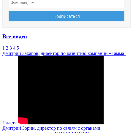
Все видео
1
2
3
4
5
Дмитрий Захаров, директор по развитию компании «Гамма-
Пласт»
Дмитрий Зорин, директор по связям с органами