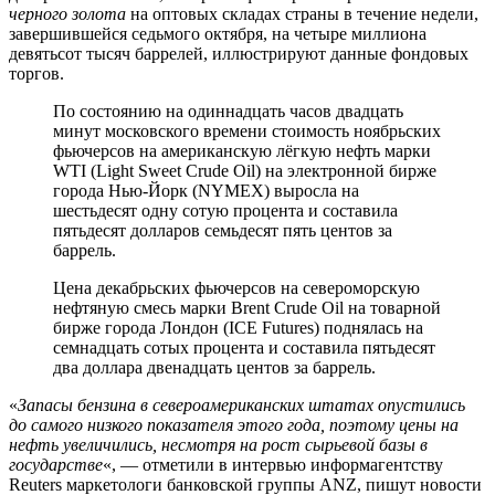
черного золота
на оптовых складах страны в течение недели,
завершившейся седьмого октября, на четыре миллиона
девятьсот тысяч баррелей, иллюстрируют данные фондовых
торгов.
По состоянию на одиннадцать часов двадцать
минут московского времени стоимость ноябрьских
фьючерсов на американскую лёгкую нефть марки
WTI (Light Sweet Crude Oil) на электронной бирже
города Нью-Йорк (NYMEX) выросла на
шестьдесят одну сотую процента и составила
пятьдесят долларов семьдесят пять центов за
баррель.
Цена декабрьских фьючерсов на североморскую
нефтяную смесь марки Brent Crude Oil на товарной
бирже города Лондон (ICE Futures) поднялась на
семнадцать сотых процента и составила пятьдесят
два доллара двенадцать центов за баррель.
«
Запасы бензина в североамериканских штатах опустились
до самого низкого показателя этого года, поэтому цены на
нефть увеличились, несмотря на рост сырьевой базы в
государстве
«, — отметили в интервью информагентству
Reuters маркетологи банковской группы ANZ, пишут новости