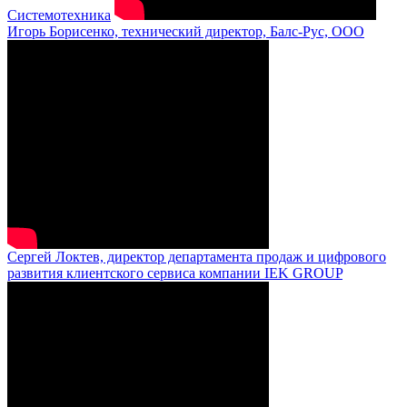
Системотехника
Игорь Борисенко, технический директор, Балс-Рус, ООО
Сергей Локтев, директор департамента продаж и цифрового
развития клиентского сервиса компании IEK GROUP