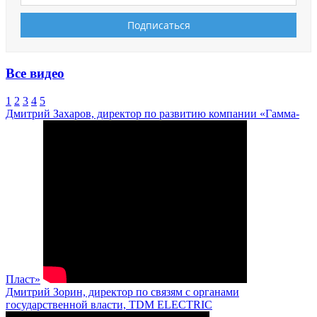
Все видео
1
2
3
4
5
Дмитрий Захаров, директор по развитию компании «Гамма-
Пласт»
Дмитрий Зорин, директор по связям с органами
государственной власти, TDM ELECTRIC