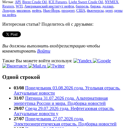
Метки:
API
,
Brent Crude Oil
,
ICE Futures
,
Light Sweet Crude Oil
,
NYMEX
,
Reuters
,
WTI
,
Американский институт нефти
,
баррель
,
биржа
,
доллар
,
Лондон
,
миллион
,
нефть
,
Нью-Йорк
,
процент
,
США
,
фьючерсы
,
цент
,
цены
на нефть
Интересная статья? Поделитесь ей с друзьями:
Вы должны выполнить вход/регистрацию чтобы
комментировать
Войти
Также Вы можете войти используя:
Одной строкой
03/08
Понедельник 03.08.2026 года. Угольная отрасль.
Актуальные новости
31/07
Пятница 31.07.2026 года. Альтернативная
энергетика России и мира. Подборка новостей
29/07
Среда 29.07.2026 года. Нефтегазовая отрасль.
Актуальные новости у
27/07
Понедельник 27.07.2026 года.
Электроэнергетическая отрасль. Подборка новостей