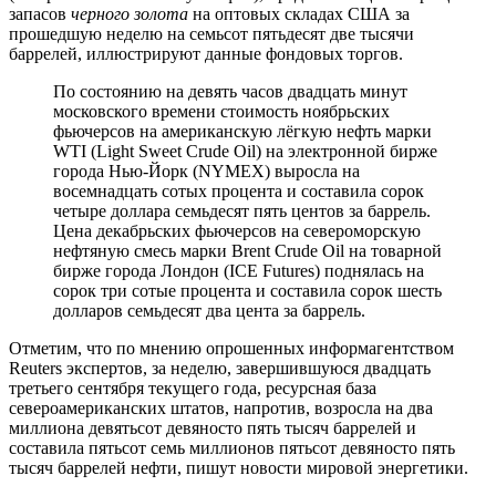
запасов
черного золота
на оптовых складах США за
прошедшую неделю на семьсот пятьдесят две тысячи
баррелей, иллюстрируют данные фондовых торгов.
По состоянию на девять часов двадцать минут
московского времени стоимость ноябрьских
фьючерсов на американскую лёгкую нефть марки
WTI (Light Sweet Crude Oil) на электронной бирже
города Нью-Йорк (NYMEX) выросла на
восемнадцать сотых процента и составила сорок
четыре доллара семьдесят пять центов за баррель.
Цена декабрьских фьючерсов на североморскую
нефтяную смесь марки Brent Crude Oil на товарной
бирже города Лондон (ICE Futures) поднялась на
сорок три сотые процента и составила сорок шесть
долларов семьдесят два цента за баррель.
Отметим, что по мнению опрошенных информагентством
Reuters экспертов, за неделю, завершившуюся двадцать
третьего сентября текущего года, ресурсная база
североамериканских штатов, напротив, возросла на два
миллиона девятьсот девяносто пять тысяч баррелей и
составила пятьсот семь миллионов пятьсот девяносто пять
тысяч баррелей нефти, пишут новости мировой энергетики.