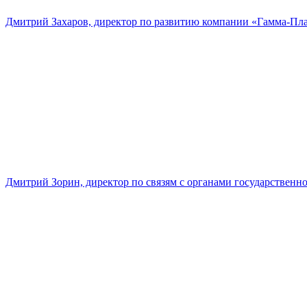
Дмитрий Захаров, директор по развитию компании «Гамма-Пл
Дмитрий Зорин, директор по связям с органами государстве