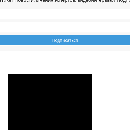
гетике? Новости, мнения эспертов, видеоинтервью? Подп