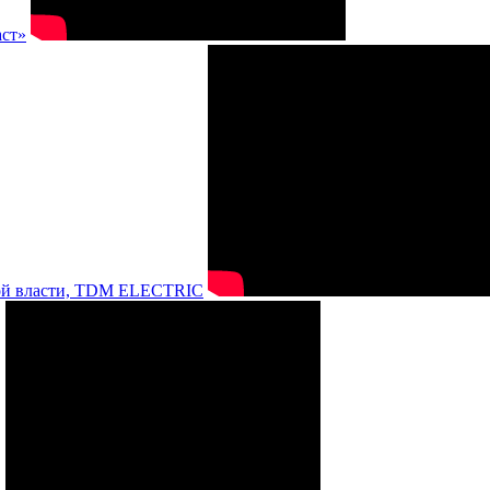
аст»
нной власти, TDM ELECTRIC