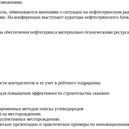
компаниями.
кты, обмениваются мнениями о ситуации на нефтесервисном ры
ами. На конференции выступают кураторы нефтесервисного бло
ы обеспечения нефтесервиса материально-техническими ресурса
ти контрагентов и ее учет в рейтинге подрядчика
 для повышения эффективности строительства скважин
временных методов поиска углеводородов
й на месторождениях
ерспективных месторождениях
ческие презентации и практические примеры по инновационны