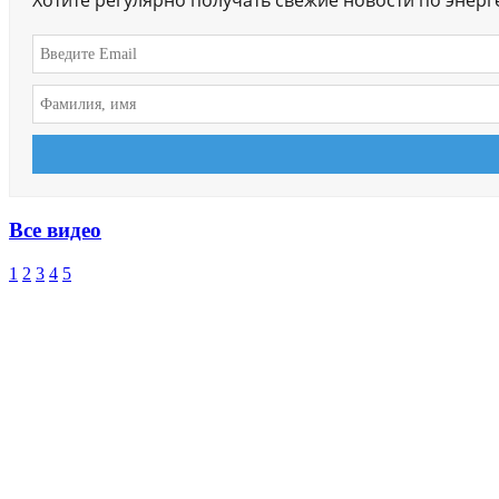
Хотите регулярно получать свежие новости по энер
Все видео
1
2
3
4
5