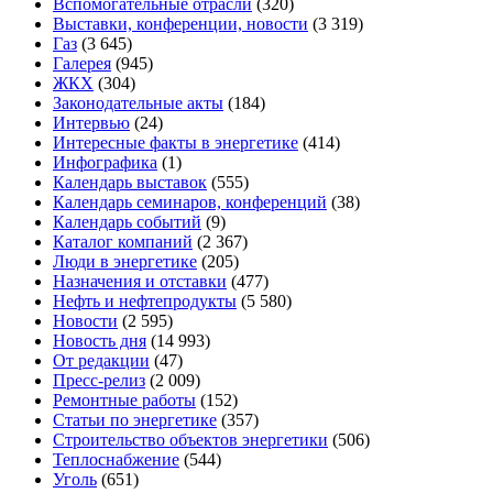
Вспомогательные отрасли
(320)
Выставки, конференции, новости
(3 319)
Газ
(3 645)
Галерея
(945)
ЖКХ
(304)
Законодательные акты
(184)
Интервью
(24)
Интересные факты в энергетике
(414)
Инфографика
(1)
Календарь выставок
(555)
Календарь семинаров, конференций
(38)
Календарь событий
(9)
Каталог компаний
(2 367)
Люди в энергетике
(205)
Назначения и отставки
(477)
Нефть и нефтепродукты
(5 580)
Новости
(2 595)
Новость дня
(14 993)
От редакции
(47)
Пресс-релиз
(2 009)
Ремонтные работы
(152)
Статьи по энергетике
(357)
Строительство объектов энергетики
(506)
Теплоснабжение
(544)
Уголь
(651)