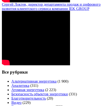
Сергей Локтев, директор департамента продаж и цифрового
развития клиентского сервиса компании IEK GROUP
Все рубрики
Альтернативная энергетика
(1 900)
Аналитика
(311)
Атомная энергетика
(2 223)
Безопасность объектов энергетики
(331)
Благотворительность
(20)
Видео
(229)