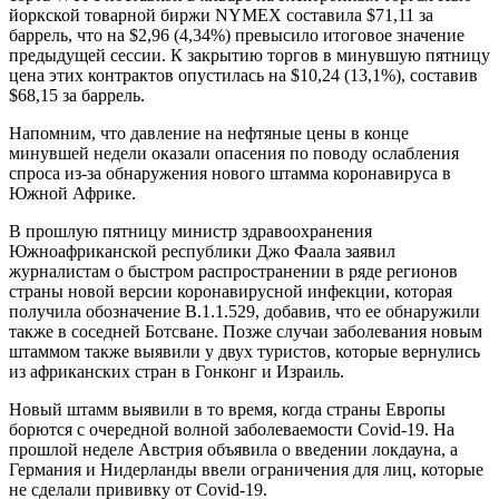
йоркской товарной биржи NYMEX составила $71,11 за
баррель, что на $2,96 (4,34%) превысило итоговое значение
предыдущей сессии. К закрытию торгов в минувшую пятницу
цена этих контрактов опустилась на $10,24 (13,1%), составив
$68,15 за баррель.
Напомним, что давление на нефтяные цены в конце
минувшей недели оказали опасения по поводу ослабления
спроса из-за обнаружения нового штамма коронавируса в
Южной Африке.
В прошлую пятницу министр здравоохранения
Южноафриканской республики Джо Фаала заявил
журналистам о быстром распространении в ряде регионов
страны новой версии коронавирусной инфекции, которая
получила обозначение B.1.1.529, добавив, что ее обнаружили
также в соседней Ботсване. Позже случаи заболевания новым
штаммом также выявили у двух туристов, которые вернулись
из африканских стран в Гонконг и Израиль.
Новый штамм выявили в то время, когда страны Европы
борются с очередной волной заболеваемости Covid-19. На
прошлой неделе Австрия объявила о введении локдауна, а
Германия и Нидерланды ввели ограничения для лиц, которые
не сделали прививку от Covid-19.