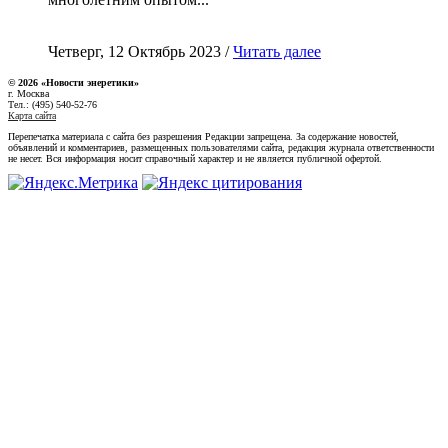
Четверг, 12 Октябрь 2023 /
Читать далее
© 2026 «Новости энеретики»
г. Москва
Тел.: (495) 540-52-76
Карта сайта
Перепечатка материала с сайта без разрешения Редакции запрещена. За содержание новостей,
объявлений и комментариев, размещенных пользователями сайта, редакция журнала ответственности
не несет. Вся информация носит справочный характер и не является публичной офертой.