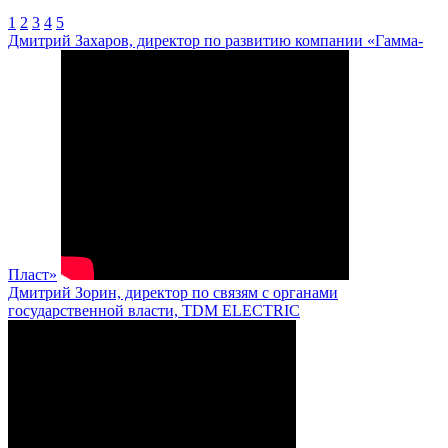
1
2
3
4
5
Дмитрий Захаров, директор по развитию компании «Гамма-
Пласт»
Дмитрий Зорин, директор по связям с органами
государственной власти, TDM ELECTRIC