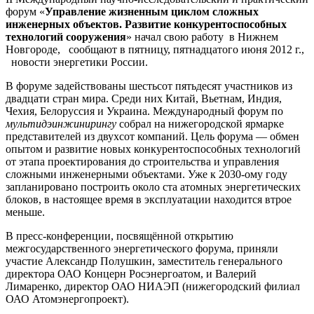
форум «
Управление жизненным циклом сложных
инженерных объектов. Развитие конкурентоспособных
технологий сооружения
» начал свою работу в Нижнем
Новгороде, сообщают в пятницу, пятнадцатого июня 2012 г.,
новости энергетики России.
В форуме задействованы шестьсот пятьдесят участников из
двадцати стран мира. Среди них Китай, Вьетнам, Индия,
Чехия, Белоруссия и Украина. Международный форум по
мультидэинжинирингу
собрал на нижегородской ярмарке
представителей из двухсот компаний. Цель форума — обмен
опытом и развитие новых конкурентоспособных технологий
от этапа проектирования до строительства и управления
сложными инженерными объектами. Уже к 2030-ому году
запланировано построить около ста атомных энергетических
блоков, в настоящее время в эксплуатации находится втрое
меньше.
В пресс-конференции, посвящённой открытию
межгосударственного энергетического форума, приняли
участие Александр Полушкин, заместитель генерального
директора ОАО Концерн Росэнергоатом, и Валерий
Лимаренко, директор ОАО НИАЭП (нижегородский филиал
ОАО Атомэнергопроект).