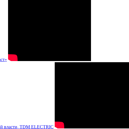
аст»
нной власти, TDM ELECTRIC