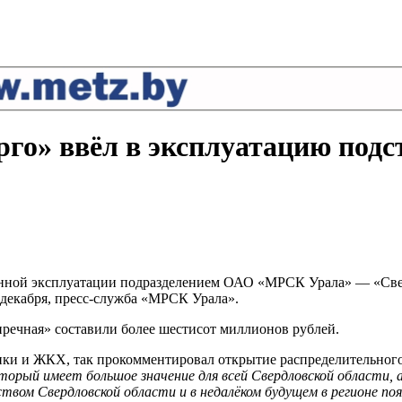
го» ввёл в эксплуатацию подс
нной эксплуатации подразделением ОАО «МРСК Урала» — «Сверд
о декабря, пресс-служба «МРСК Урала».
ечная» составили более шестисот миллионов рублей.
ики и ЖКХ, так прокомментировал открытие распределительного 
торый имеет большое значение для всей Свердловской области, 
вом Свердловской области и в недалёком будущем в регионе поя