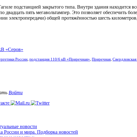
агиле подстанцией закрытого типа. Внутри здания находится вс
о двадцать пять мегавольтампер. Это позволяет обеспечить бол
ии электропередачи) общей протяжённостью шесть километров, 
кВ «Серов»
ергетики России
,
подстанция 110/6 кВ «Приречная»
,
Приречная
,
Свердловская
вать
Войти
ктуальные новости
ка России и мира. Подборка новостей