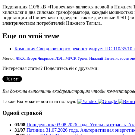
Подстанция 110/6 кВ «Приречная» является первой в Нижнем Т
киловольт и два силовых трансформатора, каждый мощностью п
подстанции «Приречная» подведены также две новые ЛЭП (лин
электричеством потребителей Нижнего Тагила.
Еще по этой теме
Компания Свердловэнерго реконструирует ПС 110/35/10 
Метки:
ЖКХ
,
Игорь Чикризов
,
ЛЭП
,
МРСК Урала
,
Нижний Тагил
,
новости эн
Интересная статья? Поделитесь ей с друзьями:
Вы должны выполнить вход/регистрацию чтобы комментиро
Также Вы можете войти используя:
Одной строкой
03/08
Понедельник 03.08.2026 года. Угольная отрасль. А
31/07
Пятница 31.07.2026 года. Альтернативная энергети