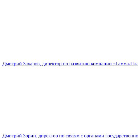
Дмитрий Захаров, директор по развитию компании «Гамма-Пл
Дмитрий Зорин, директор по связям с органами государстве