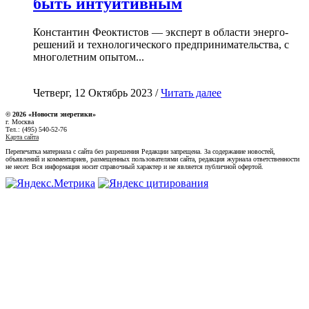
быть интуитивным
Константин Феоктистов — эксперт в области энерго-
решений и технологического предпринимательства, с
многолетним опытом...
Четверг, 12 Октябрь 2023 /
Читать далее
© 2026 «Новости энеретики»
г. Москва
Тел.: (495) 540-52-76
Карта сайта
Перепечатка материала с сайта без разрешения Редакции запрещена. За содержание новостей,
объявлений и комментариев, размещенных пользователями сайта, редакция журнала ответственности
не несет. Вся информация носит справочный характер и не является публичной офертой.