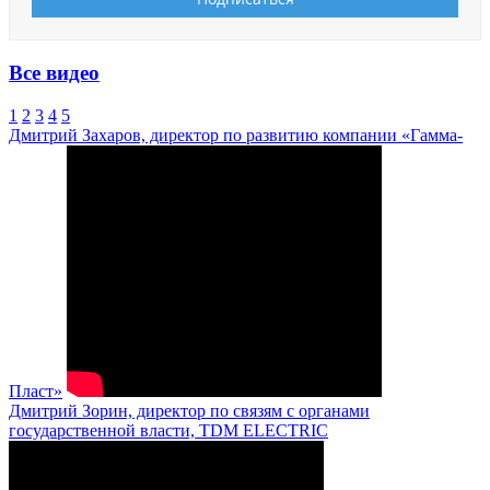
Все видео
1
2
3
4
5
Дмитрий Захаров, директор по развитию компании «Гамма-
Пласт»
Дмитрий Зорин, директор по связям с органами
государственной власти, TDM ELECTRIC