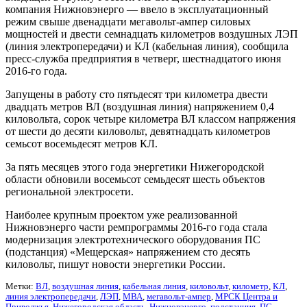
компания Нижновэнерго — ввело в эксплуатационный
режим свыше двенадцати мегавольт-ампер силовых
мощностей и двести семнадцать километров воздушных ЛЭП
(линия электропередачи) и КЛ (кабельная линия), сообщила
пресс-служба предприятия в четверг, шестнадцатого июня
2016-го года.
Запущены в работу сто пятьдесят три километра двести
двадцать метров ВЛ (воздушная линия) напряжением 0,4
киловольта, сорок четыре километра ВЛ классом напряжения
от шести до десяти киловольт, девятнадцать километров
семьсот восемьдесят метров КЛ.
За пять месяцев этого года энергетики Нижегородской
области обновили восемьсот семьдесят шесть объектов
региональной электросети.
Наиболее крупным проектом уже реализованной
Нижновэнерго части ремпрограммы 2016-го года стала
модернизация электротехнического оборудования ПС
(подстанция) «Мещерская» напряжением сто десять
киловольт, пишут новости энергетики России.
Метки:
ВЛ
,
воздушная линия
,
кабельная линия
,
киловольт
,
километр
,
КЛ
,
линия электропередачи
,
ЛЭП
,
МВА
,
мегавольт-ампер
,
МРСК Центра и
Приволжья
,
Нижегородская область
,
Нижновэнерго
,
подстанция
,
ПС
,