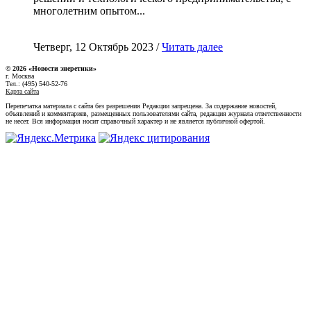
многолетним опытом...
Четверг, 12 Октябрь 2023 /
Читать далее
© 2026 «Новости энеретики»
г. Москва
Тел.: (495) 540-52-76
Карта сайта
Перепечатка материала с сайта без разрешения Редакции запрещена. За содержание новостей,
объявлений и комментариев, размещенных пользователями сайта, редакция журнала ответственности
не несет. Вся информация носит справочный характер и не является публичной офертой.