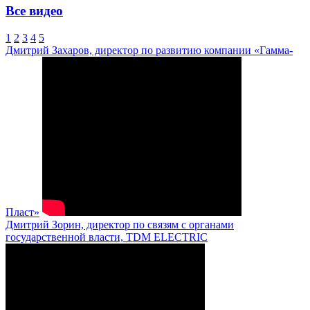
Все видео
1
2
3
4
5
Дмитрий Захаров, директор по развитию компании «Гамма-
Пласт»
Дмитрий Зорин, директор по связям с органами
государственной власти, TDM ELECTRIC