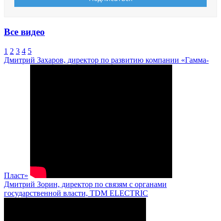
Все видео
1
2
3
4
5
Дмитрий Захаров, директор по развитию компании «Гамма-
Пласт»
Дмитрий Зорин, директор по связям с органами
государственной власти, TDM ELECTRIC