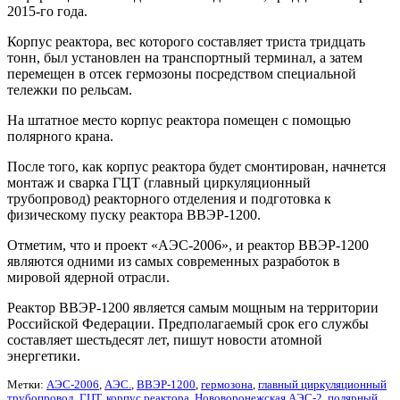
2015-го года.
Корпус реактора, вес которого составляет триста тридцать
тонн, был установлен на транспортный терминал, а затем
перемещен в отсек гермозоны посредством специальной
тележки по рельсам.
На штатное место корпус реактора помещен с помощью
полярного крана.
После того, как корпус реактора будет смонтирован, начнется
монтаж и сварка ГЦТ (главный циркуляционный
трубопровод) реакторного отделения и подготовка к
физическому пуску реактора ВВЭР-1200.
Отметим, что и проект «АЭС-2006», и реактор ВВЭР-1200
являются одними из самых современных разработок в
мировой ядерной отрасли.
Реактор ВВЭР-1200 является самым мощным на территории
Российской Федерации. Предполагаемый срок его службы
составляет шестьдесят лет, пишут новости атомной
энергетики.
Метки:
АЭС-2006
,
АЭС.
,
ВВЭР-1200
,
гермозона
,
главный циркуляционный
трубопровод
,
ГЦТ
,
корпус реактора
,
Нововоронежская АЭС-2
,
полярный