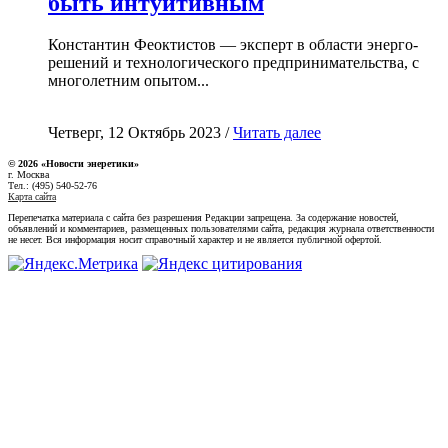
быть интуитивным
Константин Феоктистов — эксперт в области энерго-
решений и технологического предпринимательства, с
многолетним опытом...
Четверг, 12 Октябрь 2023 /
Читать далее
© 2026 «Новости энеретики»
г. Москва
Тел.: (495) 540-52-76
Карта сайта
Перепечатка материала с сайта без разрешения Редакции запрещена. За содержание новостей,
объявлений и комментариев, размещенных пользователями сайта, редакция журнала ответственности
не несет. Вся информация носит справочный характер и не является публичной офертой.