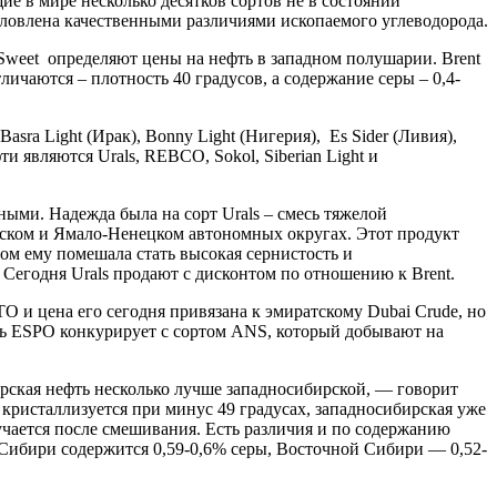
е в мире несколько десятков сортов не в состоянии
словлена качественными различиями ископаемого углеводорода.
t Sweet определяют цены на нефть в западном полушарии. Brent
личаются – плотность 40 градусов, а содержание серы – 0,4-
asra Light (Ирак), Bonny Light (Нигерия), Es Sider (Ливия),
и являются Urals, REBCО, Sokol, Siberian Light и
ными. Надежда была на сорт Urals – смесь тяжелой
йском и Ямало-Ненецком автономных округах. Этот продукт
ном ему помешала стать высокая сернистость и
 Сегодня Urals продают с дисконтом по отношению к Brent.
 и цена его сегодня привязана к эмиратскому Dubai Crude, но
есь ESPO конкурирует с сортом ANS, который добывают на
рская нефть несколько лучше западносибирской, — говорит
кристаллизуется при минус 49 градусах, западносибирская уже
учается после смешивания. Есть различия и по содержанию
 Сибири содержится 0,59-0,6% серы, Восточной Сибири — 0,52-