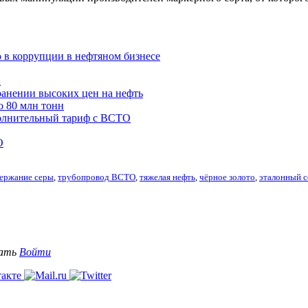
 в коррупции в нефтяном бизнесе
а
ранении высоких цен на нефть
о 80 млн тонн
полнительный тариф с ВСТО
О
ержание серы
,
трубопровод ВСТО
,
тяжелая нефть
,
чёрное золото
,
эталонный с
вать
Войти