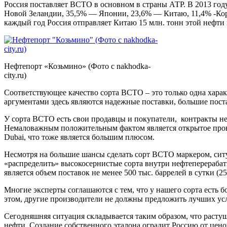
Россия поставляет ВСТО в основном в страны АТР. В 2013 год
Новой Зеландии, 35,5% — Японии, 23,6% — Китаю, 11,4% -Кор
каждый год Россия отправляет Китаю 15 млн. тонн этой нефти 
Нефтепорт «Козьмино» (Фото с nakhodka-
city.ru)
Соответствующее качество сорта ВСТО – это только одна харак
аргументами здесь являются надежные поставки, большие пос
У сорта ВСТО есть свои продавцы и покупатели, контракты не
Немаловажным положительным фактом является открытое проведе
Dubai, что тоже является большим плюсом.
Несмотря на большие шансы сделать сорт ВСТО маркером, ситу
«распределить» высокосернистые сорта внутри нефтеперерабат
является объем поставок не менее 500 тыс. баррелей в сутки (2
Многие эксперты соглашаются с тем, что у нашего сорта есть 
этом, другие производители не должны предложить лучших ус
Сегодняшняя ситуация складывается таким образом, что расту
нефти. Создание собственного эталона оградит Россию от цено