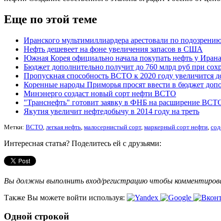
Еще по этой теме
Иранского мультимиллиардера арестовали по подозрению
Нефть дешевеет на фоне увеличения запасов в США
Южная Корея официально начала покупать нефть у Иран
Бюджет дополнительно получит до 760 млрд руб при сох
Пропускная способность ВСТО к 2020 году увеличится д
Коренные народы Приморья просят ввести в бюджет до
Минэнерго создаст новый сорт нефти ВСТО
"Транснефть" готовит заявку в ФНБ на расширение ВСТ
Якутия увеличит нефтедобычу в 2014 году на треть
Метки:
ВСТО
,
легкая нефть
,
малосернистый сорт
,
маркерный сорт нефти
,
сод
Интересная статья? Поделитесь ей с друзьями:
Вы должны выполнить вход/регистрацию чтобы комментиро
Также Вы можете войти используя:
Одной строкой