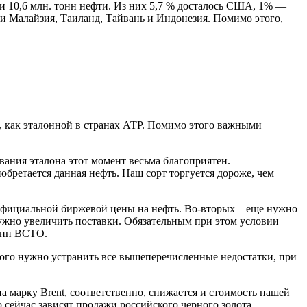
и 10,6 млн. тонн нефти. Из них 5,7 % досталось США, 1% —
 Малайзия, Таиланд, Тайвань и Индонезия. Помимо этого,
и, как эталонной в странах АТР. Помимо этого важными
ания эталона этот момент весьма благоприятен.
бретается данная нефть. Наш сорт торгуется дороже, чем
 официальной биржевой цены на нефть. Во-вторых – еще нужно
нужно увеличить поставки. Обязательным при этом условии
тонн ВСТО.
этого нужно устранить все вышеперечисленные недостатки, при
 марку Brent, соответственно, снижается и стоимость нашей
 сейчас зависят продажи российского черного золота.