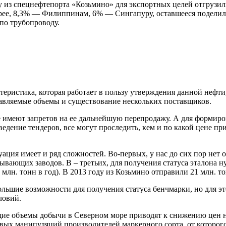
у из спецнефтепорта «Козьмино» для экспортных целей отгрузил
ее, 8,3% — Филиппинам, 6% — Сингапуру, оставшееся поделили
по трубопроводу.
теристика, которая работает в пользу утверждения данной нефт
тавляемые объемы и существование нескольких поставщиков.
 имеют запретов на ее дальнейшую перепродажу. А для формиров
ние тендеров, все могут проследить, кем и по какой цене прио
ация имеет и ряд сложностей. Во-первых, у нас до сих пор нет
ывающих заводов. В – третьих, для получения статуса эталона 
5 млн. тонн в год). В 2013 году из Козьмино отправили 21 млн. 
большие возможности для получения статуса бенчмарки, но для 
ловий.
щие объемы добычи в Северном море приводят к снижению цен на
вых манипуляций производителей маркерного сорта, от которого