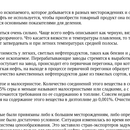
го ископаемого, которое добывается в разных месторождениях и 
фть не используется, чтобы приобрести товарный продукт она п
тся основными показателями для деления.
ться очень сильно. Чаще всего нефть описывают как черную, вяз
розрачного. Что касается вязкости и температуры плавления, то
т затвердевать и при летних температурах средней полосы.
оимость у легких, светлых нефтепродуктов, таких как бензин и
рое ископаемое. Перерабатывающие заводы стремятся к выработ
ступает на завод, происходит его первичная перегонка, при ко
легкая нефть, на выходе в процессе первичной перегонки образ
ичество качественных нефтепродуктов даже из тяжелых сортов, 
ое и малосернистое. Количество соединений этого вещества в с
0,5% серы и меньше называют малосернистыми или сладкими, а с
очаются требования по ее содержанию в топливе. Совсем недавн
я на содержание этого вещества в дизтопливе до 0,001%. Очист
рые были привязаны либо к большим месторождениям, либо опред
ие было достаточно условное. Ситуация изменилась во время неф
истема ценообразования. Это заставило стран-экспортеров заду