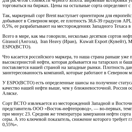
для расчетов стоимости черного золота. Биржевые котировки у
торговаться на биржах. Цены на остальные сорта определяют 
Так, маркерный сорт Brent выступает ориентиром для европейс
добывают в Северном море, ее плотность 38,6-39 градусов API,
0,5%, ее разрабатывают на месторождениях Западного Техаса 
Всего в мире, как мы говорили, несколько десятков сортов нефти
Girassol (Ангола), Iran Heavy (Иран), Kuwait Export (Кувейт),
ESPO(ВСТО).
Что касается российского маркера, то наша страна раньше уже
высоксернистой нефти, которая добывается на татарских и б
поставляется нашей страной на западные рынки. Плотность дан
заинтересованность компаний, которые работают в Северном мо
У ESPO(ВСТО) есть определенные шансы на получение статуса 
качество нашей нефти выше, чем у ближневосточной. Россия о
Аляске.
Сорт ВСТО извлекается из месторождений Западной и Восточн
представитель ООО «Восток-нефтепровод», — во-первых, темпе
при минус 23. Средняя же температура замерзания нефти сорта
серы. А это ключевой показатель, снижение которого требует 
0,55%».