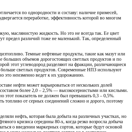
отличается по однородности и составу: наличие примесей,
одвергается переработке, эффективность которой во многом
кую, маслянистую жидкость. Но это не всегда так. Ее цвет
 тут предел различий тоже не маленький. Так, определенный
 дизтопливо. Темные нефтяные продукты, такие как мазут или
ке больших объемов дорогостоящих светлых продуктов и по
торой этот углеводород разделяют на фракции, различающиеся
ует больше светлых продуктов. Современные НПЗ используют
но это неизменно ведет к их удорожанию.
оставе нефти может варьироваться от нескольких долей
 составом более 2,0 – 2,5% — высокосернистыми или кислыми.
о этот показатель не должен был превышать 0,3 – 0,5%.
ить топливо от серных соединений сложно и дорого, поэтому
еляли нефть, которая была добыта на различных участках, но
тяного кризиса середины 80-х, когда резко возросла добыча
маться о введении маркерных сортов, которые будут основой