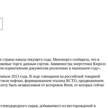
е страны начала текущего года. Минэнерго сообщило, что в
иржевые торги данным сортом. Замминистра энергетики Кирилл
всем нормативным документам реализован в нынешнем году».
ачале 2013 года. В ходе совещания на российской товарной
рговли нефтью, формированием эталона ВСТО, продвижением
олоту быть независимым от котировок Brent, от которых сейчас
 углеводородного сырья, добываемого из месторождений в