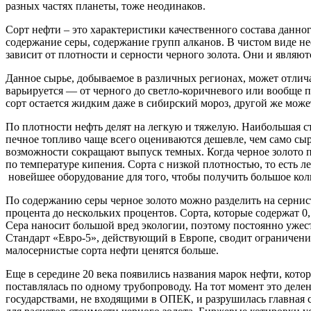
разных частях планеты, тоже неодинаков.
Сорт нефти – это характеристики качественного состава данно
содержание серы, содержание групп алканов. В чистом виде не
зависит от плотности и серности черного золота. Они и являю
Данное сырье, добываемое в различных регионах, может отлича
варьируется — от черного до светло-коричневого или вообще п
сорт остается жидким даже в сибирский мороз, другой же може
По плотности нефть делят на легкую и тяжелую. Наибольшая ст
печное топливо чаще всего оцениваются дешевле, чем само сы
возможности сокращают выпуск темных. Когда черное золото по
по температуре кипения. Сорта с низкой плотностью, то есть 
новейшее оборудование для того, чтобы получить большое кол
По содержанию серы черное золото можно разделить на сернист
процента до нескольких процентов. Сорта, которые содержат 
Сера наносит большой вред экологии, поэтому постоянно ужест
Стандарт «Евро-5», действующий в Европе, сводит ограничени
малосернистые сорта нефти ценятся больше.
Еще в середине 20 века появились названия марок нефти, кото
поставлялась по одному трубопроводу. На тот момент это делен
государствами, не входящими в ОПЕК, и разрушилась главная с