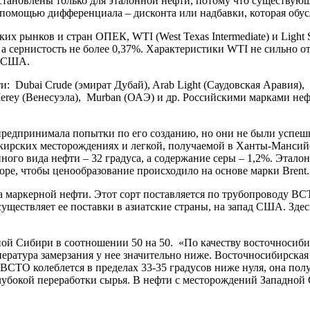
становлены только для эталонной нефти, потому что существующи
с помощью дифференциала – дисконта или надбавки, которая обу
ких рынков и стран ОПЕК, WTI (West Texas Intermediate) и Ligh
 а сернистость не более 0,37%. Характеристики WTI не сильно от
в США.
: Dubai Crude (эмират Дубай), Arab Light (Саудовская Аравия), B
 Merey (Венесуэла), Murban (ОАЭ) и др. Российскими марками нефт
 предпринимала попытки по его созданию, но они не были успеш
ашкирских месторождениях и легкой, получаемой в Ханты-Манси
ного вида нефти – 32 градуса, а содержание серы – 1,2%. Этало
ре, чтобы ценообразование происходило на основе марки Brent.
маркерной нефти. Этот сорт поставляется по трубопроводу ВСТО
существляет ее поставки в азиатские страны, на запад США. Зд
ой Сибири в соотношении 50 на 50. «По качеству восточносиби
ратура замерзания у нее значительно ниже. Восточносибирская 
 ВСТО колеблется в пределах 33-35 градусов ниже нуля, она пол
глубокой переработки сырья. В нефти с месторождений Западной