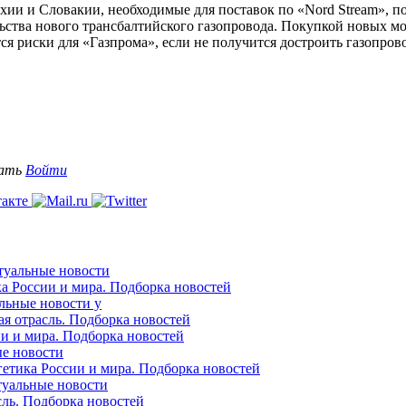
ии и Словакии, необходимые для поставок по «Nord Stream», п
ьства нового трансбалтийского газопровода. Покупкой новых мо
тся риски для «Газпрома», если не получится достроить газопров
вать
Войти
ктуальные новости
ка России и мира. Подборка новостей
альные новости у
ая отрасль. Подборка новостей
ии и мира. Подборка новостей
ые новости
гетика России и мира. Подборка новостей
ктуальные новости
сль. Подборка новостей