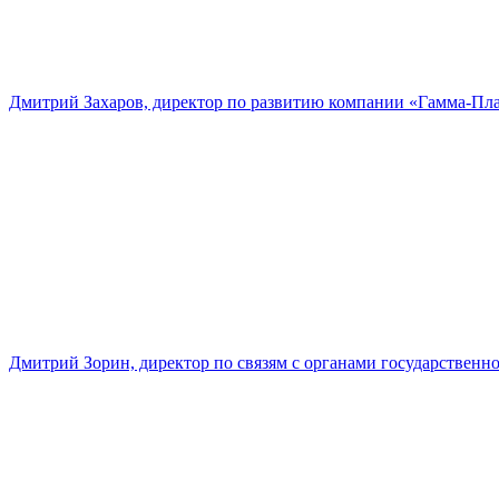
Дмитрий Захаров, директор по развитию компании «Гамма-Пл
Дмитрий Зорин, директор по связям с органами государстве