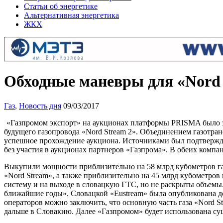
Статьи об энергетике
Альтернативная энергетика
ЖКХ
Обходные маневры для «Nord 
Газ
,
Новость дня
09/03/2017
«Газпромом экспорт» на аукционах платформы PRISMA было з
будущего газопровода «Nord Stream 2». Объединением газотранс
успешное прохождение аукциона. Источниками был подтвержде
без участия в аукционах партнеров «Газпрома». В обеих компа
Выкупили мощности приблизительно на 58 млрд кубометров газа
«Nord Stream», а также приблизительно на 45 млрд кубометро
систему и на выходе в словацкую ГТС, но не раскрыты объемы.
ближайшие годы». Словацкой «Eustream» была опубликована до
операторов можно заключить, что основную часть газа «Nord S
дальше в Словакию. Далее «Газпромом» будет использована с