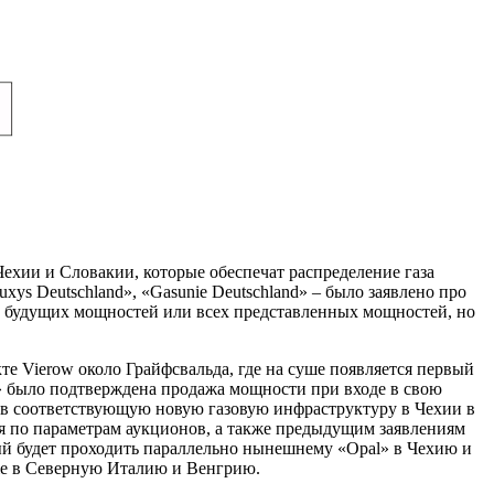
хии и Словакии, которые обеспечат распределение газа
xys Deutschland», «Gasunie Deutschland» – было заявлено про
 будущих мощностей или всех представленных мощностей, но
е Vierow около Грайфсвальда, где на суше появляется первый
s» было подтверждена продажа мощности при входе в свою
ь в соответствующую новую газовую инфраструктуру в Чехии в
я по параметрам аукционов, а также предыдущим заявлениям
рый будет проходить параллельно нынешнему «Opal» в Чехию и
же в Северную Италию и Венгрию.