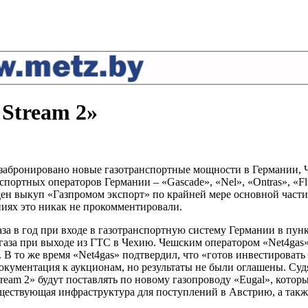
Stream 2»
абронировано новые газотранспортные мощности в Германии, Че
портных операторов Германии – «Gascade», «Nel», «Ontras», «Flu
н выкуп «Газпромом экспорт» по крайней мере основной части
ниях это никак не прокомментировали.
 в год при входе в газотранспортную систему Германии в пункт
в газа при выходе из ГТС в Чехию. Чешским оператором «Net4ga
 В то же время «Net4gas» подтвердил, что «готов инвестироват
кументация к аукционам, но результаты не были оглашены. Суд
tream 2» будут поставлять по новому газопроводу «Eugal», кото
уществующая инфраструктура для поступлений в Австрию, а так