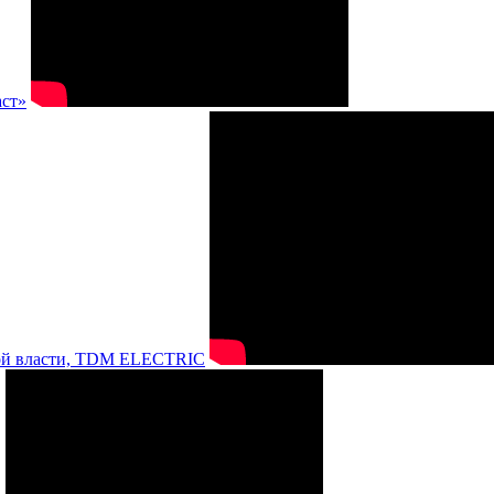
аст»
нной власти, TDM ELECTRIC