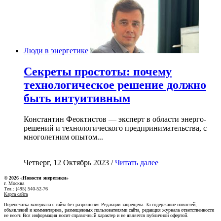
Люди в энергетике
Секреты простоты: почему
технологическое решение должно
быть интуитивным
Константин Феоктистов — эксперт в области энерго-
решений и технологического предпринимательства, с
многолетним опытом...
Четверг, 12 Октябрь 2023 /
Читать далее
© 2026 «Новости энеретики»
г. Москва
Тел.: (495) 540-52-76
Карта сайта
Перепечатка материала с сайта без разрешения Редакции запрещена. За содержание новостей,
объявлений и комментариев, размещенных пользователями сайта, редакция журнала ответственности
не несет. Вся информация носит справочный характер и не является публичной офертой.