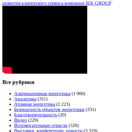
развития клиентского сервиса компании IEK GROUP
Все рубрики
Альтернативная энергетика
(1 900)
Аналитика
(311)
Атомная энергетика
(2 223)
Безопасность объектов энергетики
(331)
Благотворительность
(20)
Видео
(229)
Вспомогательные отрасли
(320)
Выставки, конференции, новости
(3 319)