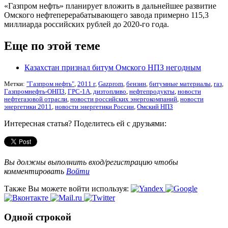
«Газпром нефть» планирует вложить в дальнейшее развитие
Омского нефтеперерабатывающего завода примерно 115,3
миллиарда российских рублей до 2020-го года.
Еще по этой теме
Казахстан признал битум Омского НПЗ негодным
Метки:
"Газпром нефть"
,
2011 г
,
Gazprom
,
бензин
,
битумные материалы
,
газ
,
Газпромнефть-ОНПЗ
,
ГРС-1А
,
дизтопливо
,
нефтепродукты
,
новости
нефтегазовой отрасли
,
новости российских энергокомпаний
,
новости
энергетики 2011
,
новости энергетики России
,
Омский НПЗ
Интересная статья? Поделитесь ей с друзьями:
Вы должны выполнить вход/регистрацию чтобы
комментировать
Войти
Также Вы можете войти используя:
Одной строкой