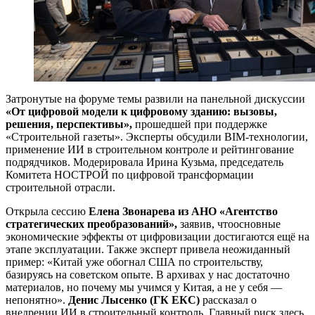
Затронутые на форуме темы развили на панельной дискуссии
«От цифровой модели к цифровому зданию: вызовы,
решения, перспективы»,
прошедшей при поддержке
«Строительной газеты». Эксперты обсудили BIM-технологии,
применение ИИ в строительном контроле и рейтингование
подрядчиков. Модерировала Ирина Кузьма, председатель
Комитета НОСТРОЙ по цифровой трансформации
строительной отрасли.
Открыла сессию
Елена Звонарева из АНО «Агентство
стратегических преобразований»,
заявив, чтоосновные
экономические эффекты от цифровизации достигаются ещё на
этапе эксплуатации. Также эксперт привела неожиданный
пример: «Китай уже обогнал США по строительству,
базируясь на советском опыте. В архивах у нас достаточно
материалов, но почему мы учимся у Китая, а не у себя —
непонятно».
Денис Лысенко (ГК ЕКС)
рассказал о
внедрении ИИ в строительный контроль. Главный риск здесь