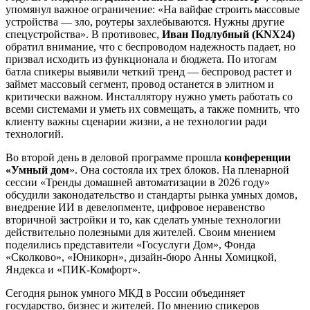
упомянул важное ограничение: «На вайфае строить массовые
устройства — зло, роутеры захлебываются. Нужны другие
спецустройства». В противовес,
Иван Подлубный (KNX24)
обратил внимание, что с беспроводом надежность падает, но
призвал исходить из функционала и бюджета. По итогам
батла спикеры выявили четкий тренд — беспровод растет и
займет массовый сегмент, провод останется в элитном и
критически важном. Инсталлятору нужно уметь работать со
всеми системами и уметь их совмещать, а также помнить, что
клиенту важны сценарии жизни, а не технологии ради
технологий.
Во второй день в деловой программе прошла
конференции
«Умный дом
». Она состояла их трех блоков. На пленарной
сессии «Тренды домашней автоматизации в 2026 году»
обсудили законодательство и стандарты рынка умных домов,
внедрение ИИ в девелопменте, цифровое неравенство
вторичной застройки и то, как сделать умные технологии
действительно полезными для жителей. Своим мнением
поделились представители «Госуслуги Дом», Фонда
«Сколково», «Юникорн», дизайн-бюро Анны Хомицкой,
Яндекса и «ПИК-Комфорт».
Сегодня рынок умного МКД в России объединяет
государство, бизнес и жителей. По мнению спикеров