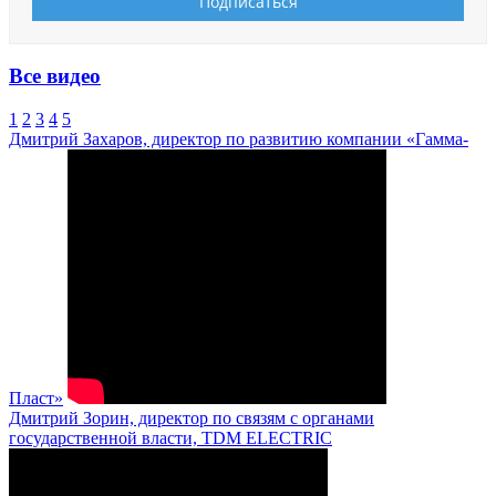
Все видео
1
2
3
4
5
Дмитрий Захаров, директор по развитию компании «Гамма-
Пласт»
Дмитрий Зорин, директор по связям с органами
государственной власти, TDM ELECTRIC