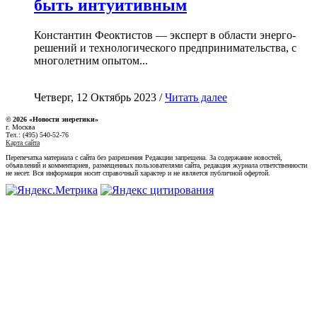
быть интуитивным
Константин Феоктистов — эксперт в области энерго-
решений и технологического предпринимательства, с
многолетним опытом...
Четверг, 12 Октябрь 2023 /
Читать далее
© 2026 «Новости энеретики»
г. Москва
Тел.: (495) 540-52-76
Карта сайта
Перепечатка материала с сайта без разрешения Редакции запрещена. За содержание новостей,
объявлений и комментариев, размещенных пользователями сайта, редакция журнала ответственности
не несет. Вся информация носит справочный характер и не является публичной офертой.