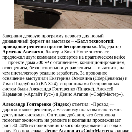
Завершил деловую программу первого дня новый
динамичный формат на выставке –
«Батл технологий:
проводные решения против беспроводных».
Модератор
Арменак Аветисян
, блогер и Smart Home энтузиаст,
предложил двум командам экспертов на практическом кейсе
— проекте дома 200 м² с отоплением, кондиционированием,
освещением, безопасностью и управлением — выяснить, на
чем инсталлятору реально заработать. За проводное
оснащение выступили Екатерина Основина (СберДевайсы) и
Иван Подлубный (KNX24), сторонниками беспроводных
систем были Александр Гонтаренко (Яндекс), Алексей
Карманов («Арлайт Рус») и Денис Агапов («СофтМастер»).
Александр Гонтаренко (Яндекс)
отметил: «Провод —
дорогостоящее решение, а массовому пользователю нужны
доступные системы». Он также добавил, что беспровод
помогает экономить на ремонте и компания прослеживает
рост 30–40% использования такого оборудования от года к
году. Его поддержал
Денис Агапов из «СофтМастер»
, однако