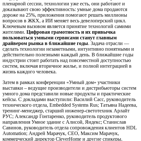
пленарной сессии, технологии уже есть, они работают и
доказывают свою эффективность: умные дома продаются
дороже на 25%, приложения помогают решать миллионы
вопросов в ЖКХ, а ИИ меняет весь девелоперский цикл.
Ключевым вызовом является принятие технологий самими
жителями.
Цифровая грамотность и их привычка
пользоваться умными сервисами станут главным
драйвером рынка в ближайшие годы
. Задача отрасли —
сделать технологии незаметными, интуитивно понятными и
действительно полезными каждый день. В ближайшие годы
индустрии стоит работать над повсеместной доступностью
систем, включая вторичное жилье, и полной интеграцией в
жизнь каждого человека.
Затем в рамках конференции «Умный дом» участники
выставки – ведущие производители и дистрибьюторы систем
умного дома представили новые продукты и практические
кейсы. С докладами выступили: Василий Сасс, руководитель
технического отдела, Embedded Systems Rus; Татьяна Надеева,
тренинг-менеджер, старший инженер-светотехник Арлайт
РУС; Александр Гонтаренко, руководитель продуктового
направления Умное здание с Алисой, Яндекс; Станислав
Савинов, руководитель отдела сопровождения клиентов HDL
Automation; Андрей Марачук, CEO, Максим Марачук,
коммерческий директор CleverHome и другие спикеры.