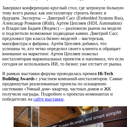
Завершил конференцию круглый стол, где затронули больную
тему всего рынка: как инсталлятору строить бизнес в
будущем. Эксперты — Дмитрий Сасс (Embedded Systems Rus),
Александр Романов (iRidi), Артем Цепляев (HDL Automation)
и Владислав Бадаев (Яндекс) — разложили рынок на модели
и подсветили возможные подводные камни. Дмитрий Сасс
предложил три класса бизнес-моделей – мастерская,
мануфактура и фабрика. Артём Цепляев добавил, что
успешны те, кто четко определил своего клиента и обращает
внимание на маркетинг. Артем Цепляев пожелал
инсталляторам маржинальных проектов и напомнил, что если
сегодня не использовать ИИ, то бизнес уже отстает от рынка.
В рамках выставки-форума проводилась премия
Hi-Tech
Building Awards
с участием компаний-инсталляторов. Самые
продвинутые реализованные проекты по оснащению
системами «Умный дом» квартир, частных домов и ЖК
получили награды. Подробнее о проектах-номинантах и
победителях на
сайте выставки
.