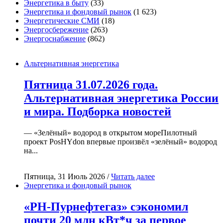
Энергетика в быту
(33)
Энергетика и фондовый рынок
(1 623)
Энергетические СМИ
(18)
Энергосбережение
(263)
Энергоснабжение
(862)
Альтернативная энергетика
Пятница 31.07.2026 года.
Альтернативная энергетика России
и мира. Подборка новостей
— «Зелёный» водород в открытом мореПилотный
проект PosHYdon впервые произвёл «зелёный» водород
на...
Пятница, 31 Июль 2026 /
Читать далее
Энергетика и фондовый рынок
«РН-Пурнефтегаз» сэкономил
почти 20 млн кВт*ч за первое