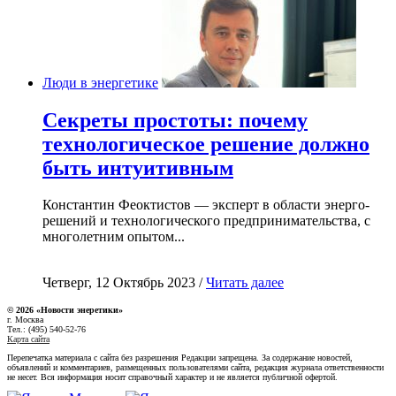
Люди в энергетике
Секреты простоты: почему
технологическое решение должно
быть интуитивным
Константин Феоктистов — эксперт в области энерго-
решений и технологического предпринимательства, с
многолетним опытом...
Четверг, 12 Октябрь 2023 /
Читать далее
© 2026 «Новости энеретики»
г. Москва
Тел.: (495) 540-52-76
Карта сайта
Перепечатка материала с сайта без разрешения Редакции запрещена. За содержание новостей,
объявлений и комментариев, размещенных пользователями сайта, редакция журнала ответственности
не несет. Вся информация носит справочный характер и не является публичной офертой.