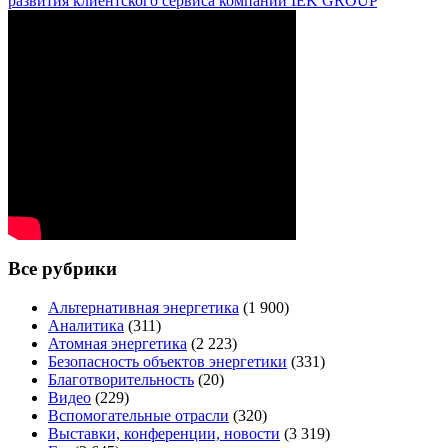
развития клиентского сервиса компании IEK GROUP
Все рубрики
Альтернативная энергетика
(1 900)
Аналитика
(311)
Атомная энергетика
(2 223)
Безопасность объектов энергетики
(331)
Благотворительность
(20)
Видео
(229)
Вспомогательные отрасли
(320)
Выставки, конференции, новости
(3 319)