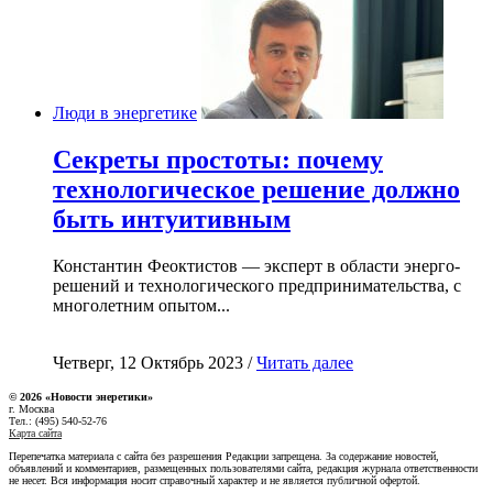
Люди в энергетике
Секреты простоты: почему
технологическое решение должно
быть интуитивным
Константин Феоктистов — эксперт в области энерго-
решений и технологического предпринимательства, с
многолетним опытом...
Четверг, 12 Октябрь 2023 /
Читать далее
© 2026 «Новости энеретики»
г. Москва
Тел.: (495) 540-52-76
Карта сайта
Перепечатка материала с сайта без разрешения Редакции запрещена. За содержание новостей,
объявлений и комментариев, размещенных пользователями сайта, редакция журнала ответственности
не несет. Вся информация носит справочный характер и не является публичной офертой.