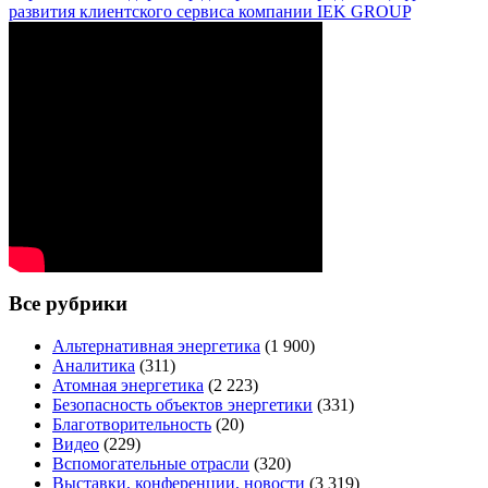
развития клиентского сервиса компании IEK GROUP
Все рубрики
Альтернативная энергетика
(1 900)
Аналитика
(311)
Атомная энергетика
(2 223)
Безопасность объектов энергетики
(331)
Благотворительность
(20)
Видео
(229)
Вспомогательные отрасли
(320)
Выставки, конференции, новости
(3 319)