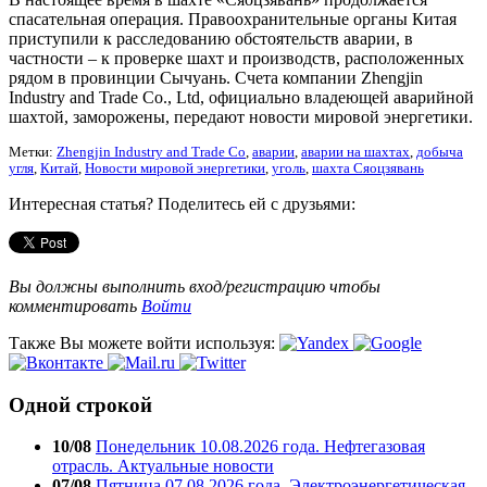
спасательная операция. Правоохранительные органы Китая
приступили к расследованию обстоятельств аварии, в
частности – к проверке шахт и производств, расположенных
рядом в провинции Сычуань. Счета компании Zhengjin
Industry and Trade Co., Ltd, официально владеющей аварийной
шахтой, заморожены, передают новости мировой энергетики.
Метки:
Zhengjin Industry and Trade Co
,
аварии
,
аварии на шахтах
,
добыча
угля
,
Китай
,
Новости мировой энергетики
,
уголь
,
шахта Сяоцзявань
Интересная статья? Поделитесь ей с друзьями:
Вы должны выполнить вход/регистрацию чтобы
комментировать
Войти
Также Вы можете войти используя:
Одной строкой
10/08
Понедельник 10.08.2026 года. Нефтегазовая
отрасль. Актуальные новости
07/08
Пятница 07.08.2026 года. Электроэнергетическая