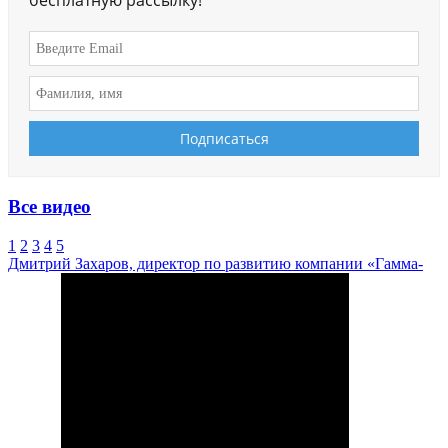
бесплатную рассылку!
Все видео
1
2
3
4
5
Дмитрий Захаров, директор по развитию компании «Гамма-