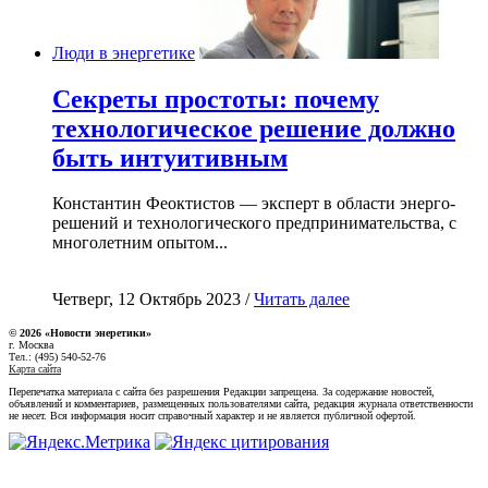
Люди в энергетике
Секреты простоты: почему
технологическое решение должно
быть интуитивным
Константин Феоктистов — эксперт в области энерго-
решений и технологического предпринимательства, с
многолетним опытом...
Четверг, 12 Октябрь 2023 /
Читать далее
© 2026 «Новости энеретики»
г. Москва
Тел.: (495) 540-52-76
Карта сайта
Перепечатка материала с сайта без разрешения Редакции запрещена. За содержание новостей,
объявлений и комментариев, размещенных пользователями сайта, редакция журнала ответственности
не несет. Вся информация носит справочный характер и не является публичной офертой.