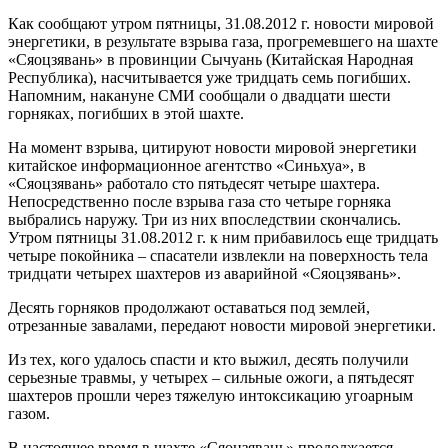
Как сообщают утром пятницы, 31.08.2012 г. новости мировой
энергетики, в результате взрыва газа, прогремевшего на шахте
«Сяоцзявань» в провинции Сычуань (Китайская Народная
Республика), насчитывается уже тридцать семь погибших.
Напомним, накануне СМИ сообщали о двадцати шести
горняках, погибших в этой шахте.
На момент взрыва, цитируют новости мировой энергетики
китайское информационное агентство «Синьхуа», в
«Сяоцзявань» работало сто пятьдесят четыре шахтера.
Непосредственно после взрыва газа сто четыре горняка
выбрались наружу. Три из них впоследствии скончались.
Утром пятницы 31.08.2012 г. к ним прибавилось еще тридцать
четыре покойника – спасатели извлекли на поверхность тела
тридцати четырех шахтеров из аварийной «Сяоцзявань».
Десять горняков продолжают оставаться под землей,
отрезанные завалами, передают новости мировой энергетики.
Из тех, кого удалось спасти и кто выжил, десять получили
серьезные травмы, у четырех – сильные ожоги, а пятьдесят
шахтеров прошли через тяжелую интоксикацию угоарным
газом.
В настоящее время в шахте «Сяоцзявань» продолжается