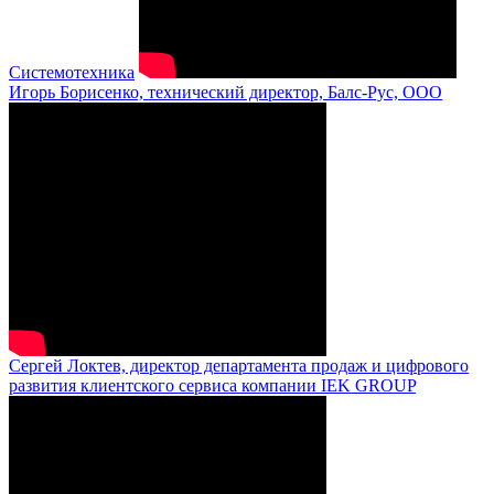
Системотехника
Игорь Борисенко, технический директор, Балс-Рус, ООО
Сергей Локтев, директор департамента продаж и цифрового
развития клиентского сервиса компании IEK GROUP