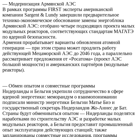
— Модернизация Армянской АЭС
В рамках программы FIRST эксперты американской
компании Sargent & Lundy завершили предварительное
технико‑экономическое обоснование замены энергоблока
Армянской АЭС: отобрано четыре подходящих проекта малых
модульных реакторов, соответствующих стандартам МАГАТЭ
по ядерной безопасности.
Армения прорабатывает варианты обновления атомной
генерации — при этом страна может продлить работу
действующей Мецаморской АЭС до 2046 года, а параллельно
рассматривает предложения от «Росатома» (проект АЭС
большой мощности) и американских партнёров (модульные
реакторы).
— Обмен опытом и совместные программы
Нидерланды и Бельгия укрепили сотрудничество в сфере
ядерной энергетики: меморандум о взаимопонимании
подписали министр энергетики Бельгии Матье Биэ и
государственный секретарь Нидерландов Жо‑Аннес де Бат.
Страны будут обмениваться опытом — Нидерланды поделятся
наработками по строительству АЭС и разработке малых
модульных реакторов, а Бельгия предоставит промышленный
опыт эксплуатации действующих станций; также
запланированы совместные исследования, программы