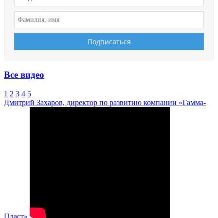
Все видео
1
2
3
4
5
Дмитрий Захаров, директор по развитию компании «Гамма-
Пласт»