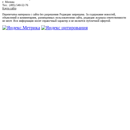
г. Москва
Тел.: (495) 540-52-76
Карта сайта
Перепечатка материала с сайта без разрешения Редакции запрещена. За содержание новостей,
объявлений и комментариев, размещенных пользователями сайта, редакция журнала ответственности
не несет. Вся информация носит справочный характер и не является публичной офертой.