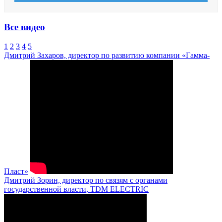
Все видео
1
2
3
4
5
Дмитрий Захаров, директор по развитию компании «Гамма-
Пласт»
Дмитрий Зорин, директор по связям с органами
государственной власти, TDM ELECTRIC