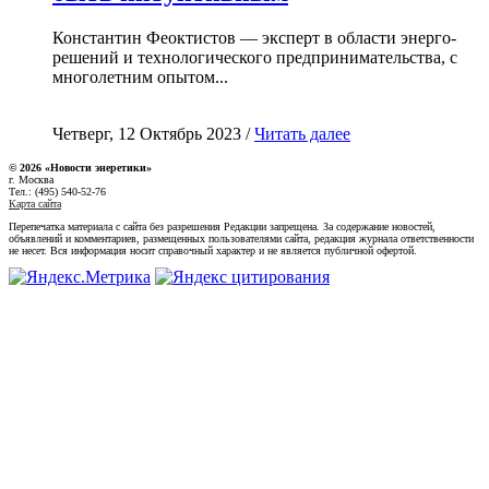
Константин Феоктистов — эксперт в области энерго-
решений и технологического предпринимательства, с
многолетним опытом...
Четверг, 12 Октябрь 2023 /
Читать далее
© 2026 «Новости энеретики»
г. Москва
Тел.: (495) 540-52-76
Карта сайта
Перепечатка материала с сайта без разрешения Редакции запрещена. За содержание новостей,
объявлений и комментариев, размещенных пользователями сайта, редакция журнала ответственности
не несет. Вся информация носит справочный характер и не является публичной офертой.