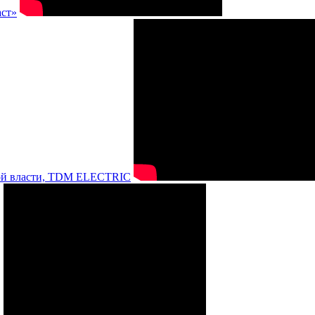
аст»
нной власти, TDM ELECTRIC