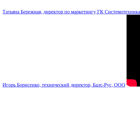
Татьяна Бережная, директор по маркетингу ГК Системотехник
Игорь Борисенко, технический директор, Балс-Рус, ООО