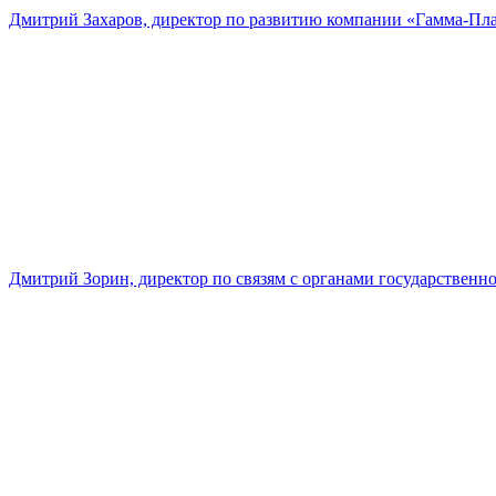
Дмитрий Захаров, директор по развитию компании «Гамма-Пл
Дмитрий Зорин, директор по связям с органами государстве