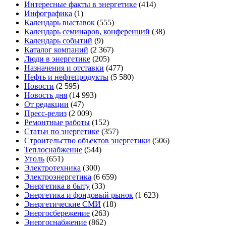
Интересные факты в энергетике
(414)
Инфографика
(1)
Календарь выставок
(555)
Календарь семинаров, конференций
(38)
Календарь событий
(9)
Каталог компаний
(2 367)
Люди в энергетике
(205)
Назначения и отставки
(477)
Нефть и нефтепродукты
(5 580)
Новости
(2 595)
Новость дня
(14 993)
От редакции
(47)
Пресс-релиз
(2 009)
Ремонтные работы
(152)
Статьи по энергетике
(357)
Строительство объектов энергетики
(506)
Теплоснабжение
(544)
Уголь
(651)
Электротехника
(300)
Электроэнергетика
(6 659)
Энергетика в быту
(33)
Энергетика и фондовый рынок
(1 623)
Энергетические СМИ
(18)
Энергосбережение
(263)
Энергоснабжение
(862)