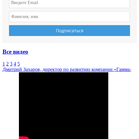
Все видео
1
2
3
4
5
Дмитрий Захаров, директор по развитию компании «Гамма-