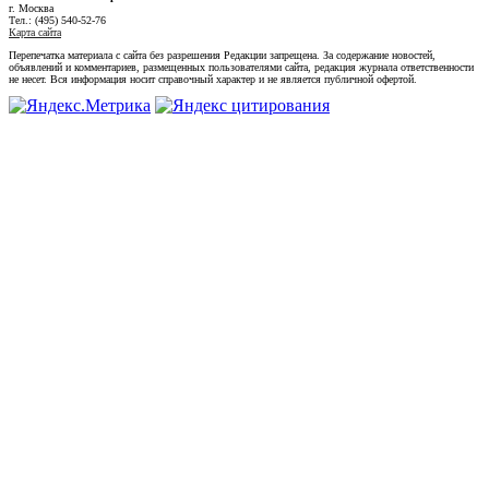
г. Москва
Тел.: (495) 540-52-76
Карта сайта
Перепечатка материала с сайта без разрешения Редакции запрещена. За содержание новостей,
объявлений и комментариев, размещенных пользователями сайта, редакция журнала ответственности
не несет. Вся информация носит справочный характер и не является публичной офертой.