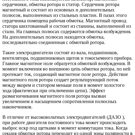
сердечники, обмотка ротора и статор. Сердечник ротора
магнитный и состоит из основных и дополнительных
полюсов, выполненных из стальных пластин. В пазах этого
сердечника помещена рабочая обмотка. Магнитный провод
статора шихтованный и состоит из станины, выполненной из
стали. На главных полюсах содержится обмотка возбуждения.
На дополнительных полюсах находится обмотка,
последовательно соединенная с обмоткой ротора.
Такие электродвигатели состоят из вала, подшипников,
вентилятора, подшипниковых щитов и токосъемного прибора.
Главное магнитное поле образуется обмоткой возбуждения. В
момент включения во внешнюю цепь обмотки ротора, по ней
протекает ток, создающий магнитное поле ротора. Действие
магнитного поля ротора создает результирующий поток
между якорем и статором меньше поля в момент холостого
хода (фактически при отключении цепи). Эффект
размагничивания магнитного поля ротора вызван
увеличением и насыщением сопротивления полюсных
наконечников.
В отличие от высоковольтных электродвигателей (ДАЗО ),
при работе двигателя постоянного тока может происходить
выброс искр под щетками в момент коммутации тока. Когда
секция обмотки ротора переходит из одной зоны полярности в