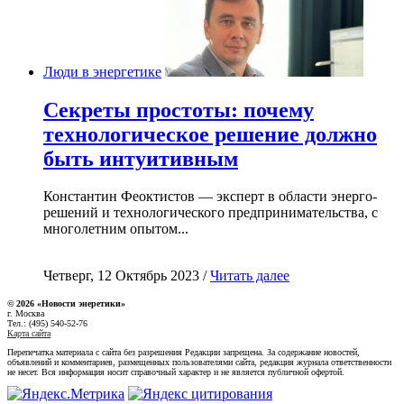
Люди в энергетике
Секреты простоты: почему
технологическое решение должно
быть интуитивным
Константин Феоктистов — эксперт в области энерго-
решений и технологического предпринимательства, с
многолетним опытом...
Четверг, 12 Октябрь 2023 /
Читать далее
© 2026 «Новости энеретики»
г. Москва
Тел.: (495) 540-52-76
Карта сайта
Перепечатка материала с сайта без разрешения Редакции запрещена. За содержание новостей,
объявлений и комментариев, размещенных пользователями сайта, редакция журнала ответственности
не несет. Вся информация носит справочный характер и не является публичной офертой.