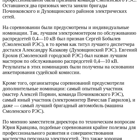
Оставшиеся два призовых места заняли бригады
Починковского и Духовщинского районов электрических
сетей.
На соревновании были предусмотрены и индивидуальные
номинации. Так, лучшим электромонтером по обслуживанию
распредсетей 0,4—10 кВ был признан Сергей Бобылев
(Смоленский РЭС), в то время как титул лучшего диспетчера
достался Александру Казакову (Духовщинский РЭС). Евгений
Ерохов (Смоленский городской РЭС) был назван лучшим
мастером по обслуживанию распредсетей 0,4—10 кВ.
Результаты в этих номинациях были получены на основании
анкетирования судейской комиссии.
Кроме того, организаторы соревнований предусмотрели
дополнительные номинации: самый опытный участник
(мастер Алексей Порвин, команда Починковского РЭС),
самый юный участник (электромонтер Вячеслав Гаврилов), и
даже — самый лучший бригадный автомобиль (машина
Смоленского РЭС).
По мнению заместителя директора по техническим вопросам
Юрия Кравцова, подобные соревнования крайне полезны для
профессионального развития и совершенствования
мастерства персонала электросетей. Это также хорошая