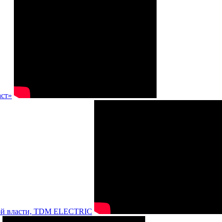
аст»
нной власти, TDM ELECTRIC