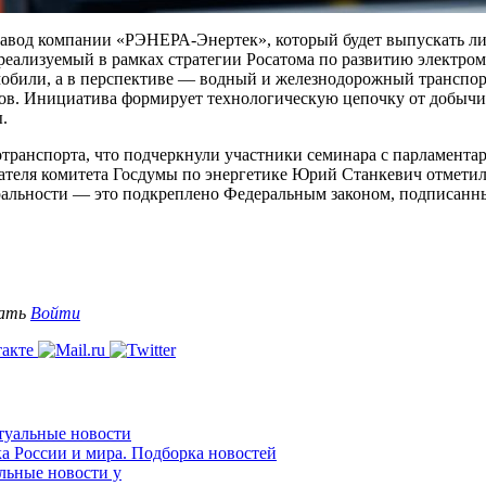
 завод компании «РЭНЕРА‑Энертек», который будет выпускать л
 реализуемый в рамках стратегии Росатома по развитию электро
мобили, а в перспективе — водный и железнодорожный транспорт
ов. Инициатива формирует технологическую цепочку от добычи
.
ротранспорта, что подчеркнули участники семинара с парламент
едателя комитета Госдумы по энергетике Юрий Станкевич отмет
альности — это подкреплено Федеральным законом, подписанным
вать
Войти
ктуальные новости
ка России и мира. Подборка новостей
альные новости у