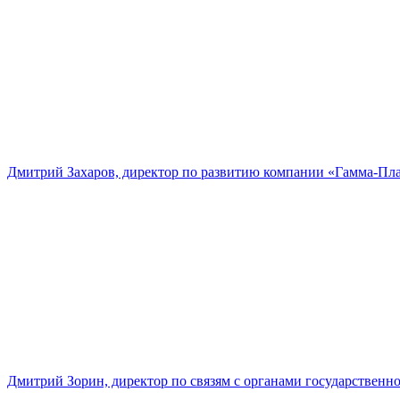
Дмитрий Захаров, директор по развитию компании «Гамма-Пл
Дмитрий Зорин, директор по связям с органами государстве