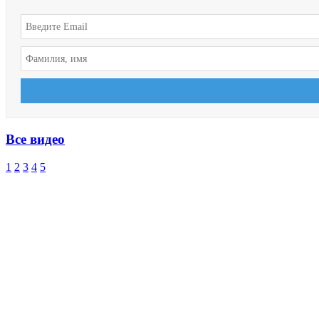
Все видео
1
2
3
4
5