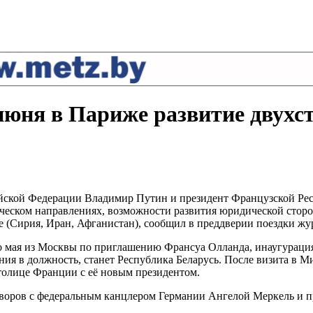
июня в Париже развитие двухс
йской Федерации Владимир Путин и президент Французской Рес
ческом направлениях, возможности развития юридической сторо
е (Сирия, Иран, Афганистан), сообщил в преддверии поездки 
о мая из Москвы по приглашению Франсуа Олланда, инаугурация 
ия в должность, станет Республика Беларусь. После визита в М
столице Франции с её новым президентом.
оворов с федеральным канцлером Германии Ангелой Меркель и 