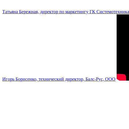
Татьяна Бережная, директор по маркетингу ГК Системотехник
Игорь Борисенко, технический директор, Балс-Рус, ООО