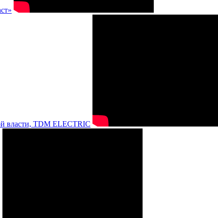
аст»
нной власти, TDM ELECTRIC