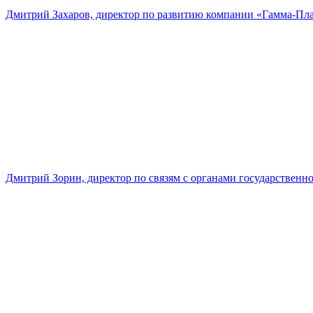
Дмитрий Захаров, директор по развитию компании «Гамма-Пл
Дмитрий Зорин, директор по связям с органами государстве