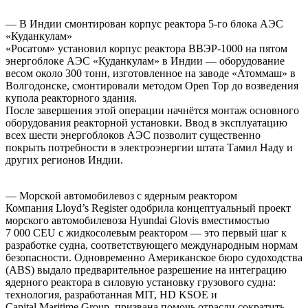
— В Индии смонтирован корпус реактора 5‑го блока АЭС
«Куданкулам»
«Росатом» установил корпус реактора ВВЭР‑1000 на пятом
энергоблоке АЭС «Куданкулам» в Индии — оборудование
весом около 300 тонн, изготовленное на заводе «Атоммаш» в
Волгодонске, смонтировали методом Open Top до возведения
купола реакторного здания.
После завершения этой операции начнётся монтаж основного
оборудования реакторной установки. Ввод в эксплуатацию
всех шести энергоблоков АЭС позволит существенно
покрыть потребности в электроэнергии штата Тамил Наду и
других регионов Индии.
— Морской автомобилевоз с ядерным реактором
Компания Lloyd’s Register одобрила концептуальный проект
морского автомобилевоза Hyundai Glovis вместимостью
7 000 CEU с жидкосолевым реактором — это первый шаг к
разработке судна, соответствующего международным нормам
безопасности. Одновременно Американское бюро судоходства
(ABS) выдало предварительное разрешение на интеграцию
ядерного реактора в силовую установку грузового судна:
технология, разработанная MIT, HD KSOE и
Capital Maritime Group, призвана помочь отрасли сократить