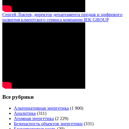
Сергей Локтев, директор департамента продаж и цифрового
развития клиентского сервиса компании IEK GROUP
Все рубрики
Альтернативная энергетика
(1 900)
Аналитика
(311)
Атомная энергетика
(2 229)
Безопасность объектов энергетики
(331)
Благотворительность
(20)