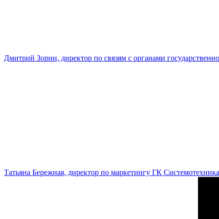
Дмитрий Зорин, директор по связям с органами государстве
Татьяна Бережная, директор по маркетингу ГК Системотехник