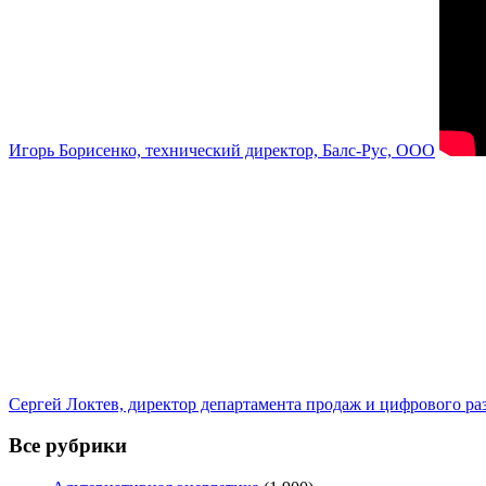
Игорь Борисенко, технический директор, Балс-Рус, ООО
Сергей Локтев, директор департамента продаж и цифрового р
Все рубрики