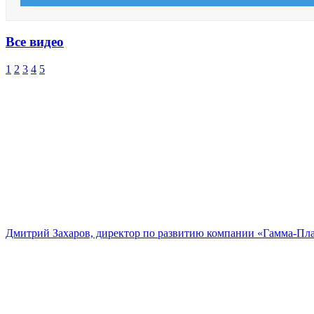
Все видео
1
2
3
4
5
Дмитрий Захаров, директор по развитию компании «Гамма-Пл