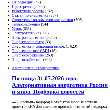
От редакции
(47)
Пресс-релиз
(2 009)
Ремонтные работы
(152)
Статьи по энергетике
(357)
Строительство объектов энергетики
(506)
Теплоснабжение
(544)
Уголь
(651)
Электротехника
(300)
Электроэнергетика
(6 659)
Энергетика в быту
(33)
Энергетика и фондовый рынок
(1 623)
Энергетические СМИ
(18)
Энергосбережение
(263)
Энергоснабжение
(862)
Альтернативная энергетика
Пятница 31.07.2026 года.
Альтернативная энергетика России
и мира. Подборка новостей
— «Зелёный» водород в открытом мореПилотный
проект PosHYdon впервые произвёл «зелёный» водород