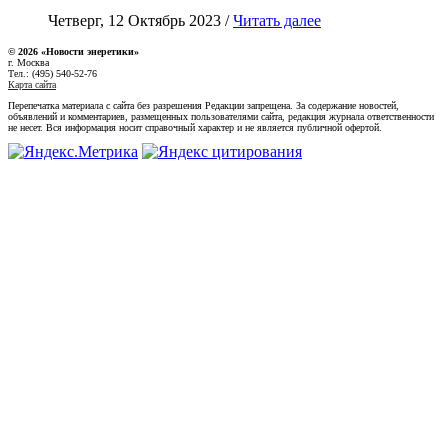
Четверг, 12 Октябрь 2023 /
Читать далее
© 2026 «Новости энеретики»
г. Москва
Тел.: (495) 540-52-76
Карта сайта
Перепечатка материала с сайта без разрешения Редакции запрещена. За содержание новостей,
объявлений и комментариев, размещенных пользователями сайта, редакция журнала ответственности
не несет. Вся информация носит справочный характер и не является публичной офертой.