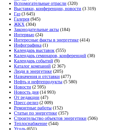
Вспомогательные отрасли
(320)
Выставки, конференции, новости
(3 319)
Газ
(3 645)
Галерея
(945)
ЖКХ
(304)
Законодательные акты
(184)
Интервью
(24)
Интересные факты в энергетике
(414)
Инфографика
(1)
Календарь выставок
(555)
Календарь семинаров, конференций
(38)
Календарь событий
(9)
Каталог компаний
(2 367)
Люди в энергетике
(205)
Назначения и отставки
(477)
Нефть и нефтепродукты
(5 580)
Новости
(2 595)
Новость дня
(14 993)
От редакции
(47)
Пресс-релиз
(2 009)
Ремонтные работы
(152)
Статьи по энергетике
(357)
Строительство объектов энергетики
(506)
Теплоснабжение
(544)
Уголь
(651)