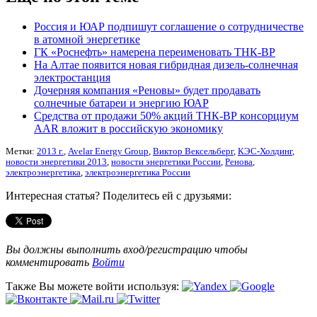
Россия и ЮАР подпишут соглашение о сотрудничестве
в атомной энергетике
ГК «Роснефть» намерена переименовать ТНК-ВР
На Алтае появится новая гибридная дизель-солнечная
электростанция
Дочерняя компания «Реновы» будет продавать
солнечные батареи и энергию ЮАР
Средства от продажи 50% акций ТНК-ВР консорциум
AAR вложит в российскую экономику
Метки:
2013 г.
,
Avelar Energy Group
,
Виктор Вексельберг
,
КЭС-Холдинг
,
новости энергетики 2013
,
новости энергетики России
,
Ренова
,
электроэнергетика
,
электроэнергетика России
Интересная статья? Поделитесь ей с друзьями:
Вы должны выполнить вход/регистрацию чтобы
комментировать
Войти
Также Вы можете войти используя: