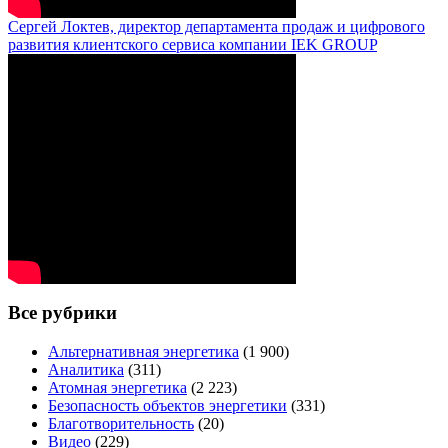
Сергей Локтев, директор департамента продаж и цифрового
развития клиентского сервиса компании IEK GROUP
Все рубрики
Альтернативная энергетика
(1 900)
Аналитика
(311)
Атомная энергетика
(2 223)
Безопасность объектов энергетики
(331)
Благотворительность
(20)
Видео
(229)