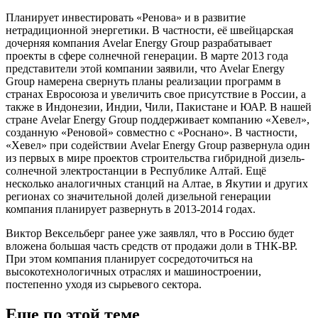
Планирует инвестировать «Ренова» и в развитие
нетрадиционной энергетики. В частности, её швейцарская
дочерняя компания Avelar Energy Group разрабатывает
проекты в сфере солнечной генерации. В марте 2013 года
представители этой компании заявили, что Avelar Energy
Group намерена свернуть планы реализации программ в
странах Евросоюза и увеличить свое присутствие в России, а
также в Индонезии, Индии, Чили, Пакистане и ЮАР. В нашей
стране Avelar Energy Group поддерживает компанию «Хевел»,
созданную «Реновой» совместно с «Роснано». В частности,
«Хевел» при содействии Avelar Energy Group развернула один
из первых в мире проектов строительства гибридной дизель-
солнечной электростанции в Республике Алтай. Ещё
несколько аналогичных станций на Алтае, в Якутии и других
регионах со значительной долей дизельной генерации
компания планирует развернуть в 2013-2014 годах.
Виктор Вексельберг ранее уже заявлял, что в Россию будет
вложена большая часть средств от продажи доли в ТНК-ВР.
При этом компания планирует сосредоточиться на
высокотехнологич
ных отраслях и машиностроении,
постепенно уходя из сырьевого сектора.
Еще по этой теме