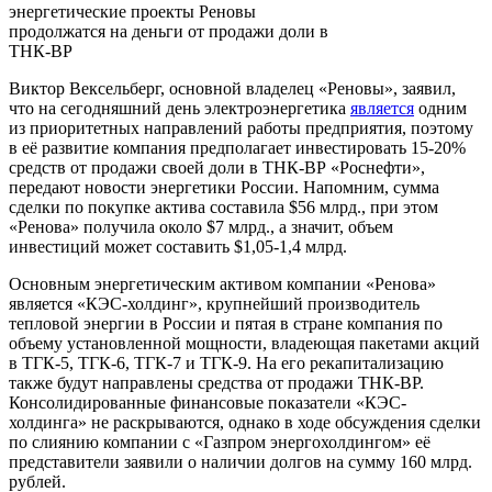
энергетические проекты Реновы
продолжатся на деньги от продажи доли в
ТНК-BP
Виктор Вексельберг, основной владелец «Реновы», заявил,
что на сегодняшний день электроэнергетик
а
является
одним
из приоритетных направлений работы предприятия, поэтому
в её развитие компания предполагает инвестировать 15-20%
средств от продажи своей доли в ТНК-ВР «Роснефти»,
передают новости энергетики России. Напомним, сумма
сделки по покупке актива составила $56 млрд., при этом
«Ренова» получила около $7 млрд., а значит, объем
инвестиций может составить $1,05-1,4 млрд.
Основным энергетическим активом компании «Ренова»
является «КЭС-холдинг», крупнейший производитель
тепловой энергии в России и пятая в стране компания по
объему установленной мощности, владеющая пакетами акций
в ТГК-5, ТГК-6, ТГК-7 и ТГК-9. На его рекапитализацию
также будут направлены средства от продажи ТНК-ВР.
Консолидированны
е финансовые показатели «КЭС-
холдинга» не раскрываются, однако в ходе обсуждения сделки
по слиянию компании с «Газпром энергохолдингом» её
представители заявили о наличии долгов на сумму 160 млрд.
рублей.