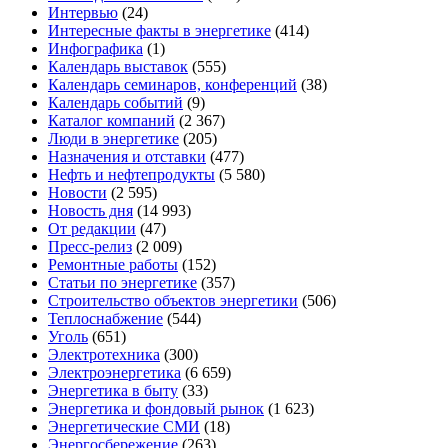
Интервью
(24)
Интересные факты в энергетике
(414)
Инфографика
(1)
Календарь выставок
(555)
Календарь семинаров, конференций
(38)
Календарь событий
(9)
Каталог компаний
(2 367)
Люди в энергетике
(205)
Назначения и отставки
(477)
Нефть и нефтепродукты
(5 580)
Новости
(2 595)
Новость дня
(14 993)
От редакции
(47)
Пресс-релиз
(2 009)
Ремонтные работы
(152)
Статьи по энергетике
(357)
Строительство объектов энергетики
(506)
Теплоснабжение
(544)
Уголь
(651)
Электротехника
(300)
Электроэнергетика
(6 659)
Энергетика в быту
(33)
Энергетика и фондовый рынок
(1 623)
Энергетические СМИ
(18)
Энергосбережение
(263)