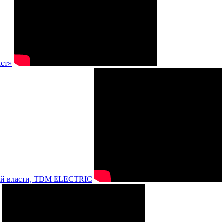
аст»
нной власти, TDM ELECTRIC