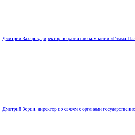
Дмитрий Захаров, директор по развитию компании «Гамма-Пл
Дмитрий Зорин, директор по связям с органами государстве