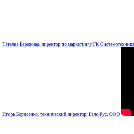
Татьяна Бережная, директор по маркетингу ГК Системотехник
Игорь Борисенко, технический директор, Балс-Рус, ООО