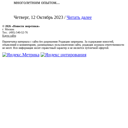
многолетним опытом...
Четверг, 12 Октябрь 2023 /
Читать далее
© 2026 «Новости энеретики»
г. Москва
Тел.: (495) 540-52-76
Карта сайта
Перепечатка материала с сайта без разрешения Редакции запрещена. За содержание новостей,
объявлений и комментариев, размещенных пользователями сайта, редакция журнала ответственности
не несет. Вся информация носит справочный характер и не является публичной офертой.