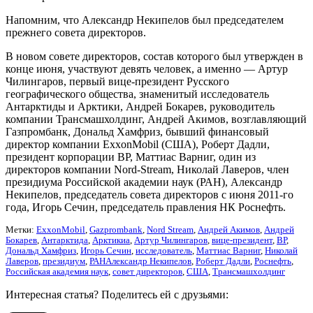
Напомним, что Александр Некипелов был председателем
прежнего совета директоров.
В новом совете директоров, состав которого был утвержден в
конце июня, участвуют девять человек, а именно — Артур
Чилингаров, первый вице-президент Русского
географического общества, знаменитый исследователь
Антарктиды и Арктики, Андрей Бокарев, руководитель
компании Трансмашхолдинг, Андрей Акимов, возглавляющий
Газпромбанк, Дональд Хамфриз, бывший финансовый
директор компании ExxonMobil (США), Роберт Дадли,
президент корпорации ВР, Маттиас Варниг, один из
директоров компании Nord-Stream, Николай Лаверов, член
президиума Российской академии наук (РАН), Александр
Некипелов, председатель совета директоров с июня 2011-го
года, Игорь Сечин, председатель правления НК Роснефть.
Метки:
ExxonMobil
,
Gazprombank
,
Nord Stream
,
Андрей Акимов
,
Андрей
Бокарев
,
Антарктида
,
Арктикиа
,
Артур Чилингаров
,
вице-президент
,
ВР
,
Дональд Хамфриз
,
Игорь Сечин
,
исследователь
,
Маттиас Варниг
,
Николай
Лаверов
,
президиум
,
РАНАлександр Некипелов
,
Роберт Дадли
,
Роснефть
,
Российская академия наук
,
совет директоров
,
США
,
Трансмашхолдинг
Интересная статья? Поделитесь ей с друзьями: