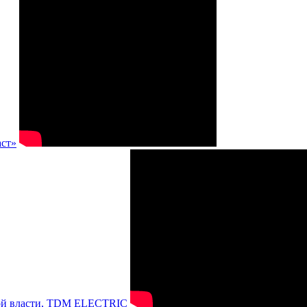
аст»
нной власти, TDM ELECTRIC