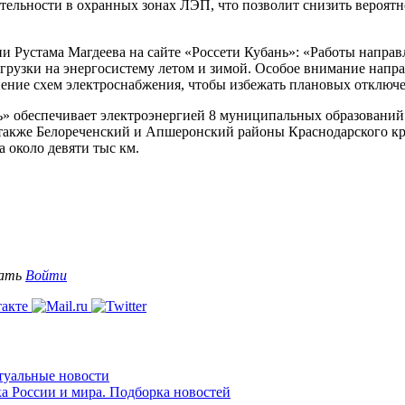
тельности в охранных зонах ЛЭП, что позволит снизить вероятн
и Рустама Магдеева на сайте «Россети Кубань»: «Работы напр
узки на энергосистему летом и зимой. Особое внимание направ
нение схем электроснабжения, чтобы избежать плановых отключ
ь» обеспечивает электроэнергией 8 муниципальных образовани
также Белореченский и Апшеронский районы Краснодарского кр
 около девяти тыс км.
вать
Войти
ктуальные новости
ка России и мира. Подборка новостей