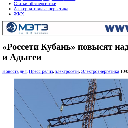
Статьи об энергетике
Альтернативная энергетика
ЖКХ
«Россети Кубань» повысят на
и Адыгеи
Новость дня
,
Пресс-релиз
,
электросети
,
Электроэнергетика
10/