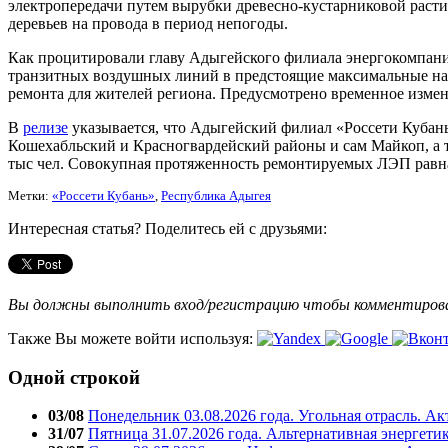
электропередачи путем вырубки древесно-кустарниковой расти
деревьев на провода в период непогоды.
Как процитировали главу Адыгейского филиала энергокомпани
транзитных воздушных линий в предстоящие максимальные нагр
ремонта для жителей региона. Предусмотрено временное изме
В
релизе
указывается, что Адыгейский филиал «Россети Кубан
Кошехабльский и Красногвардейский районы и сам Майкоп, а 
тыс чел. Совокупная протяженность ремонтируемых ЛЭП равна
Метки:
«Россети Кубань»
,
Республика Адыгея
Интересная статья? Поделитесь ей с друзьями:
Вы должны выполнить вход/регистрацию чтобы комментиро
Также Вы можете войти используя:
Одной строкой
03/08
Понедельник 03.08.2026 года. Угольная отрасль. А
31/07
Пятница 31.07.2026 года. Альтернативная энергети