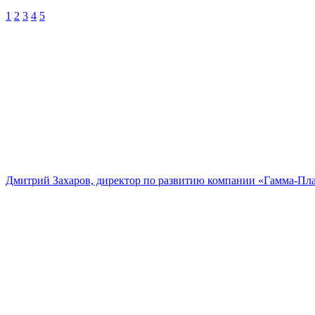
1
2
3
4
5
Дмитрий Захаров, директор по развитию компании «Гамма-Пл