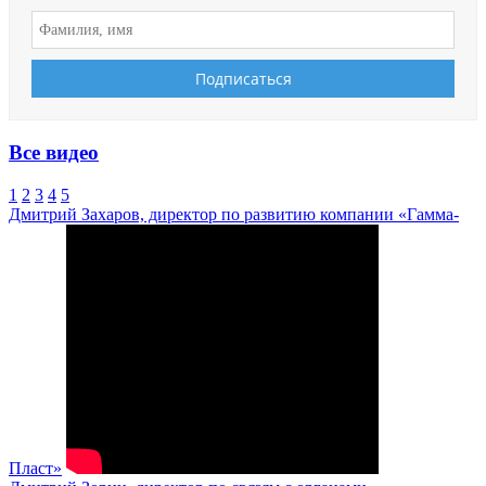
Все видео
1
2
3
4
5
Дмитрий Захаров, директор по развитию компании «Гамма-
Пласт»