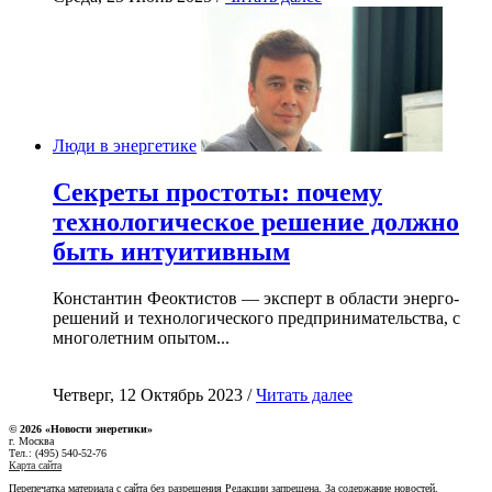
Люди в энергетике
Секреты простоты: почему
технологическое решение должно
быть интуитивным
Константин Феоктистов — эксперт в области энерго-
решений и технологического предпринимательства, с
многолетним опытом...
Четверг, 12 Октябрь 2023 /
Читать далее
© 2026 «Новости энеретики»
г. Москва
Тел.: (495) 540-52-76
Карта сайта
Перепечатка материала с сайта без разрешения Редакции запрещена. За содержание новостей,