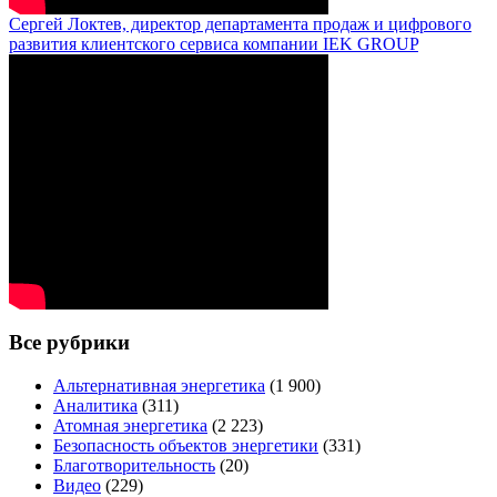
Сергей Локтев, директор департамента продаж и цифрового
развития клиентского сервиса компании IEK GROUP
Все рубрики
Альтернативная энергетика
(1 900)
Аналитика
(311)
Атомная энергетика
(2 223)
Безопасность объектов энергетики
(331)
Благотворительность
(20)
Видео
(229)