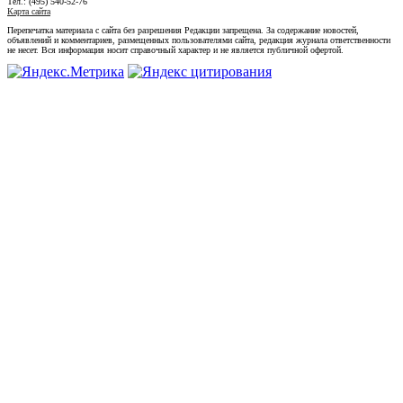
Тел.: (495) 540-52-76
Карта сайта
Перепечатка материала с сайта без разрешения Редакции запрещена. За содержание новостей,
объявлений и комментариев, размещенных пользователями сайта, редакция журнала ответственности
не несет. Вся информация носит справочный характер и не является публичной офертой.