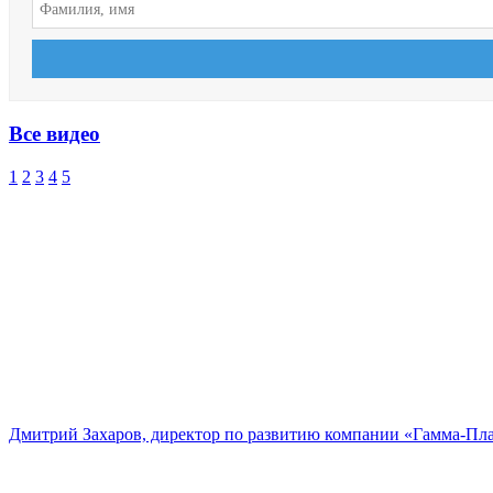
Все видео
1
2
3
4
5
Дмитрий Захаров, директор по развитию компании «Гамма-Пл