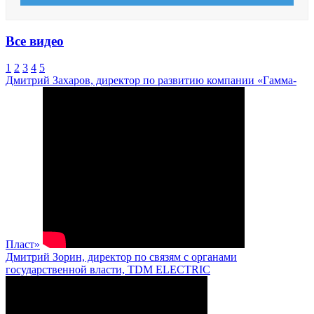
Все видео
1
2
3
4
5
Дмитрий Захаров, директор по развитию компании «Гамма-
Пласт»
Дмитрий Зорин, директор по связям с органами
государственной власти, TDM ELECTRIC