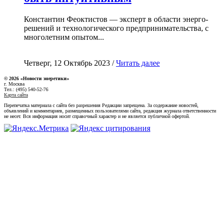
Константин Феоктистов — эксперт в области энерго-
решений и технологического предпринимательства, с
многолетним опытом...
Четверг, 12 Октябрь 2023 /
Читать далее
© 2026 «Новости энеретики»
г. Москва
Тел.: (495) 540-52-76
Карта сайта
Перепечатка материала с сайта без разрешения Редакции запрещена. За содержание новостей,
объявлений и комментариев, размещенных пользователями сайта, редакция журнала ответственности
не несет. Вся информация носит справочный характер и не является публичной офертой.