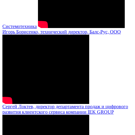
Системотехника
Игорь Борисенко, технический директор, Балс-Рус, ООО
Сергей Локтев, директор департамента продаж и цифрового
развития клиентского сервиса компании IEK GROUP