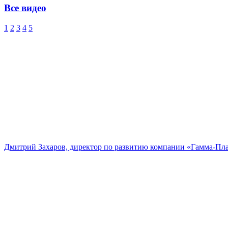
Все видео
1
2
3
4
5
Дмитрий Захаров, директор по развитию компании «Гамма-Пл