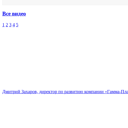
Все видео
1
2
3
4
5
Дмитрий Захаров, директор по развитию компании «Гамма-Пл