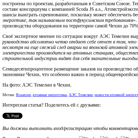
построены по проектам, разработанным в Советском Союзе. Тен
составе консорциума с компанией Scoda JS a.s., Атомстройэк
шансы выиграть соревнование, поскольку может обеспечить бес
энергетике, так называемым постфукусимским требованиям
».
производства оборудования на территории самой Чехии до 70%
Своё экспертное мнение по ситуации вокруг АЭС Темелин выр
руководство абсолютно четко отдает себе отчет в том, что 
несмотря на еще свежий след аварии на японской атомной эл
электричества производится на атомных станциях, обществен
строительной индустрии видят для себя значительные выгоды
Семидесятипроцентное размещение заказов на производство об
экономике Чехии, что особенно важно в период общеевропйског
На фото: АЭС Темелин в Чехии.
Метки:
Rosatom
,
атомная энергетика
,
АЭС Темелин
,
новости атомной энерге
Интересная статья? Поделитесь ей с друзьями:
Вы должны выполнить вход/регистрацию чтобы комментиро