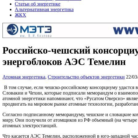
Статьи об энергетике
Альтернативная энергетика
ЖКХ
Российско-чешский консорциу
энергоблоков АЭС Темелин
Атомная энергетика
,
Строительство объектов энергетики
22/03
В том случае, если чешско-российскому консорциуму удастся 
Словакии и Чехии, которые подписали меморандум о взаимо
атомной энергетики напоминают, что «Русатом Оверсиз» являет
продвигать на мировом рынке атомные технологии, разработа
Согласно подписанному меморандуму, чешские и словацкие ко
миру. Они получили от атомщиков из РФ объемный (на четыре 
атомных электростанций.
Что касается АЭС Темелин, расположенной в юго-западной час