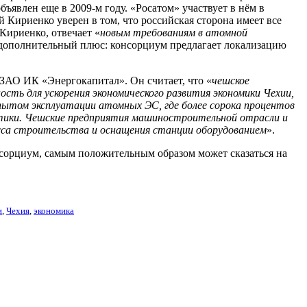
явлен еще в 2009-м году. «Росатом» участвует в нём в
 Кириенко уверен в том, что российская сторона имеет все
Кириенко, отвечает «
новым требованиям в атомной
я дополнительный плюс: консорциум предлагает локализацию
ЗАО ИК «Энергокапитал». Он считает, что «
чешское
ть для ускорения экономического развития экономики Чехии,
пытом эксплуатации атомных ЭС, где более сорока процентов
етики. Чешские предприятия машиностроительной отрасли и
есса строительства и оснащения станции оборудованием
».
нсорциум, самым положительным образом может сказаться на
и
,
Чехия
,
экономика