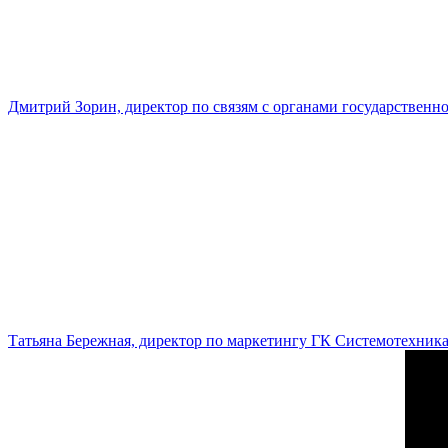
Дмитрий Зорин, директор по связям с органами государстве
Татьяна Бережная, директор по маркетингу ГК Системотехник