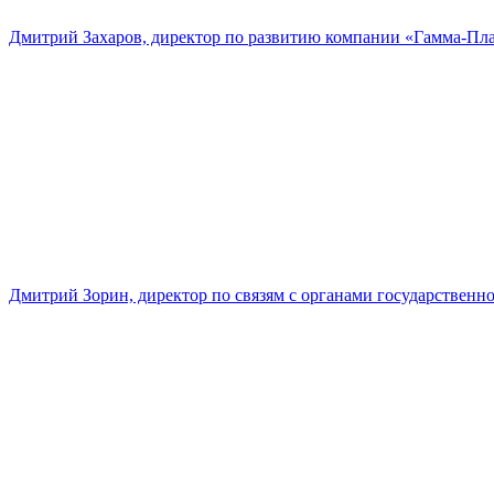
Дмитрий Захаров, директор по развитию компании «Гамма-Пл
Дмитрий Зорин, директор по связям с органами государстве