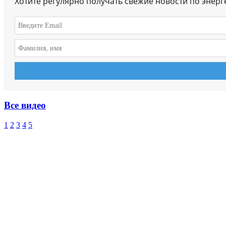
Хотите регулярно получать свежие новости по энер
Все видео
1
2
3
4
5