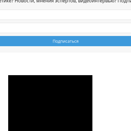
гетике? Новости, мнения эспертов, видеоинтервью? Подп