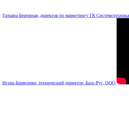
Татьяна Бережная, директор по маркетингу ГК Системотехник
Игорь Борисенко, технический директор, Балс-Рус, ООО