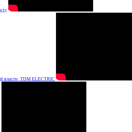
аст»
нной власти, TDM ELECTRIC